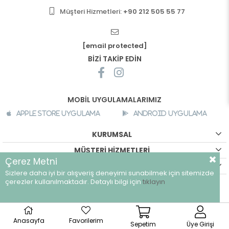
Müşteri Hizmetleri:
+90 212 505 55 77
[email protected]
BİZİ TAKİP EDİN
MOBİL UYGULAMALARIMIZ
Apple Store Uygulama
Android Uygulama
KURUMSAL
MÜŞTERİ HİZMETLERİ
Çerez Metni
ALIŞVERİŞ BİLGİLERİ
Sizlere daha iyi bir alışveriş deneyimi sunabilmek için sitemizde
©
breeze.com.tr - Tüm hakları saklıdır.
çerezler kullanılmaktadır. Detaylı bilgi için
tıklayın
Anasayfa
Favorilerim
Sepetim
Üye Girişi