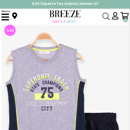
%30 Sepette Yaz İndirimi, Hemen Al!
İndirimlere ek %10 İndirimi Kap, Hemen Üye Ol!
Menu
Anasayfa
Erkek Çocuk
Takımlar
Kapri & Şort Takımı
Erkek Çocuk Şortlu Takım Baskılı Koyu Gri Melanj (9 Yaş)
0
%
40
İndirim