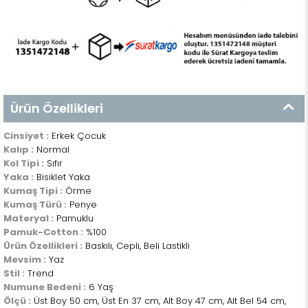
Ürün Özellikleri
Cinsiyet :
Erkek Çocuk
Kalıp :
Normal
Kol Tipi :
Sıfır
Yaka :
Bisiklet Yaka
Kumaş Tipi :
Örme
Kumaş Türü :
Penye
Materyal :
Pamuklu
Pamuk-Cotton :
%100
Ürün Özellikleri :
Baskılı, Cepli, Beli Lastikli
Mevsim :
Yaz
Stil :
Trend
Numune Bedeni :
6 Yaş
Ölçü :
Üst Boy 50 cm, Üst En 37 cm, Alt Boy 47 cm, Alt Bel 54 cm,