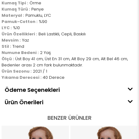
Kumaş Tipi :
Örme
Kumaş Türü :
Penye
Materyal :
Pamuklu, LYC
Pamuk-Cotton :
%90
LYC :
%10
Ürün Özellikleri :
Beli Lastikli, Cepli, Baskılı
Mevsim :
Yaz
Stil :
Trend
Numune Bedeni :
2 Yaş
Ölçü :
Üst Boy 41 cm, Üst En 31 cm, Alt Boy 29 cm, Alt Bel 46 cm,
Bedenler arası 2 cm fark bulunmaktadır.
Ürün Sezonu :
2021 / 1
Yıkama Derecesi :
40 Derece
Ödeme Seçenekleri
Ürün Önerileri
BENZER ÜRÜNLER