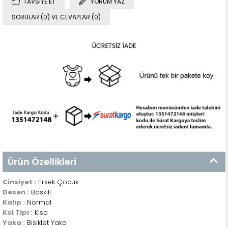
TAVSIYE ET
YORUM YAZ
SORULAR (0) VE CEVAPLAR (0)
Ürün Özellikleri
Cinsiyet :
Erkek Çocuk
Desen :
Baskılı
Kalıp :
Normal
Kol Tipi :
Kısa
Yaka :
Bisiklet Yaka