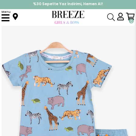
%30 Sepette Yaz İndirimi, Hemen Al!
İndirimlere ek %10 İndirimi Kap, Hemen Üye Ol!
Menu
Anasayfa
Erkek Çocuk
Takımlar
Kapri & Şort Takımı
Erkek Çocuk Şortlu Takım Baskılı Mint Yeşili (3 Yaş)
0