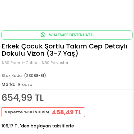
WHATSAPP DESTEK HATTI
Erkek Çocuk Şortlu Takım Cep Detaylı
Dokulu Vizon (3-7 Yaş)
%50 Pamuk-Cotton , %50 Polyester
(23088-81)
Marka
:
Breeze
654,99 TL
458,49 TL
Sepette %30 İNDİRİM
109,17 TL
'den başlayan taksitlerle