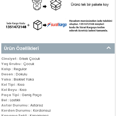
Ürün Özellikleri
Cinsiyet :
Erkek Çocuk
Yaş Grubu :
Çocuk
Kalıp :
Regular
Desen :
Dokulu
Yaka :
Bisiklet Yaka
Kol Tipi :
Kısa
Kol Boyu :
Kısa
Paça Tipi :
Geniş Paça
Bel :
Lastikli
Astar Durumu :
Astarsız
Kordon Durumu :
Kordonsuz
Kapama Şekli :
Kapamasız