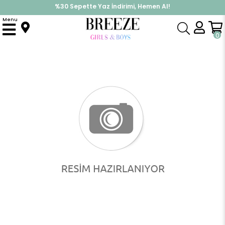
%30 Sepette Yaz İndirimi, Hemen Al!
İndirimlere ek %10 İndirimi Kap, Hemen Üye Ol!
Menu
Anasayfa
Erkek Çocuk
Takımlar
Kapri & Şort Takımı
Erkek Çocuk Şortlu Takım Cep Detaylı Dokulu Vizon (3-7 Yaş)
0