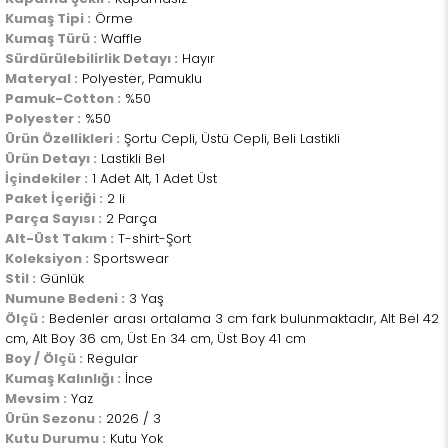
Kumaş Tipi :
Örme
Kumaş Türü :
Waffle
Sürdürülebilirlik Detayı :
Hayır
Materyal :
Polyester, Pamuklu
Pamuk-Cotton :
%50
Polyester :
%50
Ürün Özellikleri :
Şortu Cepli, Üstü Cepli, Beli Lastikli
Ürün Detayı :
Lastikli Bel
İçindekiler :
1 Adet Alt, 1 Adet Üst
Paket İçeriği :
2 li
Parça Sayısı :
2 Parça
Alt-Üst Takım :
T-shirt-Şort
Koleksiyon :
Sportswear
Stil :
Günlük
Numune Bedeni :
3 Yaş
Ölçü :
Bedenler arası ortalama 3 cm fark bulunmaktadır, Alt Bel 42
cm, Alt Boy 36 cm, Üst En 34 cm, Üst Boy 41 cm
Boy / Ölçü :
Regular
Kumaş Kalınlığı :
İnce
Mevsim :
Yaz
Ürün Sezonu :
2026 / 3
Kutu Durumu :
Kutu Yok