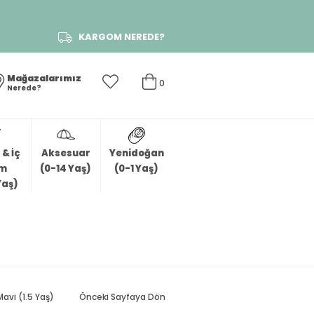
KARGOM NEREDE?
Mağazalarımız
0
Nerede?
& İç
Aksesuar
Yenidoğan
im
(0-14 Yaş)
(0-1 Yaş)
Yaş)
Mavi (1.5 Yaş)
Önceki Sayfaya Dön