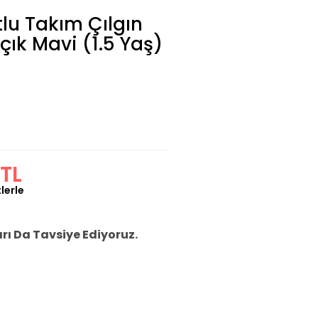
tlu Takım Çılgın
Açık Mavi (1.5 Yaş)
 TL
lerle
ı Da Tavsiye Ediyoruz.