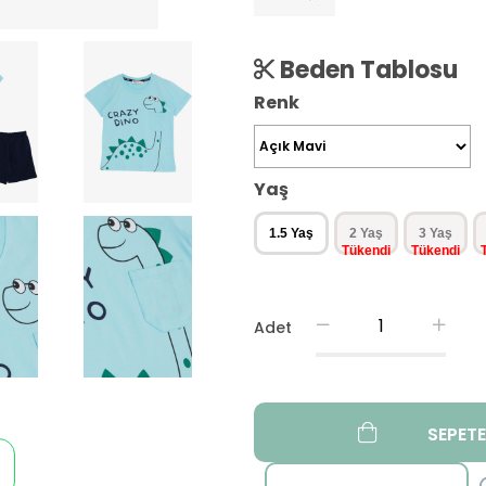
Beden Tablosu
Renk
Yaş
1.5 Yaş
2 Yaş
3 Yaş
Adet