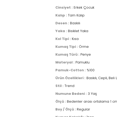
Cinsiyet :
Erkek Çocuk
Kalıp :
Tam Kalıp
Desen :
Baskılı
Yaka :
Bisiklet Yaka
Kol Tipi :
Kısa
Kumaş Tipi :
Örme
Kumaş Türü :
Penye
Materyal :
Pamuklu
Pamuk-Cotton :
%100
Ürün Özellikleri :
Baskılı, Cepli, Beli L
Stil :
Trend
Numune Bedeni :
3 Yaş
Ölçü :
Bedenler arası ortalama 1 cm 
Boy / Ölçü :
Regular