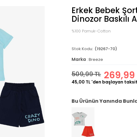
Erkek Bebek Şor
Dinozor Baskılı 
%100 Pamuk-Cotton
(19267-70)
Marka
:
Breeze
269,99
509,99 TL
45,00 TL
'den başlayan taksit
Bu Ürünün Yanında Bunlar