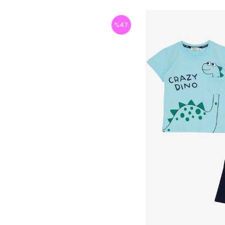
%
47
İndirim