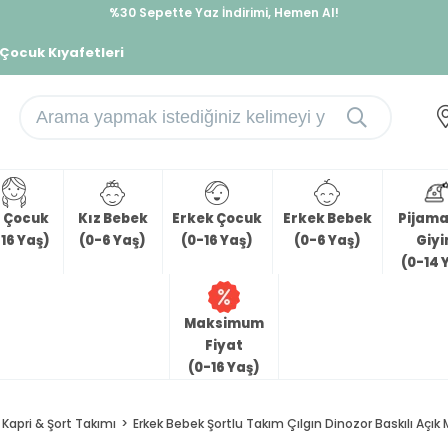
İndirimlere ek %10 İndirimi Kap, Hemen Üye Ol!
 Çocuk Kıyafetleri
z Çocuk
Kız Bebek
Erkek Çocuk
Erkek Bebek
Pijama 
16 Yaş)
(0-6 Yaş)
(0-16 Yaş)
(0-6 Yaş)
Giy
(0-14 
Maksimum
Fiyat
(0-16 Yaş)
Kapri & Şort Takımı
Erkek Bebek Şortlu Takım Çılgın Dinozor Baskılı Açık 