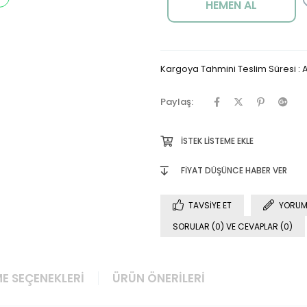
Kargoya Tahmini Teslim Süresi
:
A
Paylaş:
İSTEK LISTEME EKLE
FIYAT DÜŞÜNCE HABER VER
TAVSIYE ET
YORUM
SORULAR (0) VE CEVAPLAR (0)
E SEÇENEKLERI
ÜRÜN ÖNERILERI