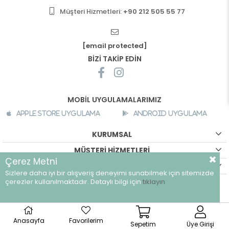
Müşteri Hizmetleri:
+90 212 505 55 77
[email protected]
BİZİ TAKİP EDİN
MOBİL UYGULAMALARIMIZ
Apple Store Uygulama
Android Uygulama
KURUMSAL
MÜŞTERİ HİZMETLERİ
Çerez Metni
ALIŞVERİŞ BİLGİLERİ
Sizlere daha iyi bir alışveriş deneyimi sunabilmek için sitemizde
©
breeze.com.tr - Tüm hakları saklıdır.
çerezler kullanılmaktadır. Detaylı bilgi için
tıklayın
Anasayfa
Favorilerim
Sepetim
Üye Girişi