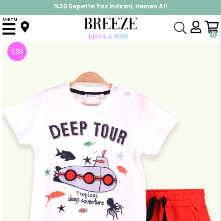
%30 Sepette Yaz İndirimi, Hemen Al!
İndirimlere ek %10 İndirimi Kap, Hemen Üye Ol!
Menu
Anasayfa
Erkek Çocuk
Takımlar
Kapri & Şort Takımı
Erkek Bebek Sortlu Takim Denizalti Baskili Beyaz (1.5 Yaş)
0
%
35
İndirim