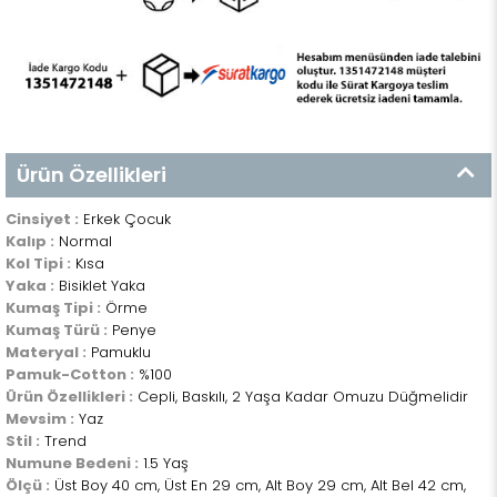
Ürün Özellikleri
Cinsiyet :
Erkek Çocuk
Kalıp :
Normal
Kol Tipi :
Kısa
Yaka :
Bisiklet Yaka
Kumaş Tipi :
Örme
Kumaş Türü :
Penye
Materyal :
Pamuklu
Pamuk-Cotton :
%100
Ürün Özellikleri :
Cepli, Baskılı, 2 Yaşa Kadar Omuzu Düğmelidir
Mevsim :
Yaz
Stil :
Trend
Numune Bedeni :
1.5 Yaş
Ölçü :
Üst Boy 40 cm, Üst En 29 cm, Alt Boy 29 cm, Alt Bel 42 cm,