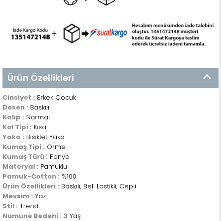
Ürün Özellikleri
Cinsiyet :
Erkek Çocuk
Desen :
Baskılı
Kalıp :
Normal
Kol Tipi :
Kısa
Yaka :
Bisiklet Yaka
Kumaş Tipi :
Örme
Kumaş Türü :
Penye
Materyal :
Pamuklu
Pamuk-Cotton :
%100
Ürün Özellikleri :
Baskılı, Beli Lastikli, Cepli
Mevsim :
Yaz
Stil :
Trend
Numune Bedeni :
3 Yaş