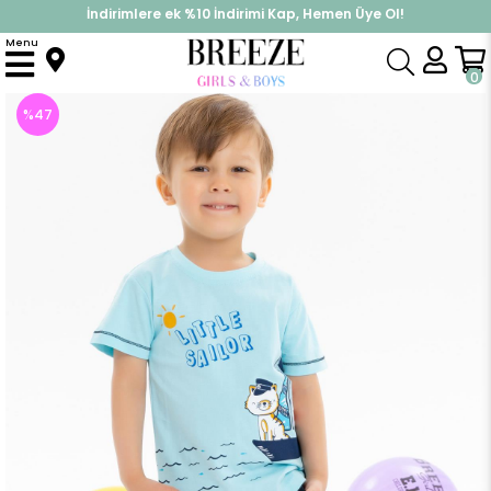
İndirimlere ek %10 İndirimi Kap, Hemen Üye Ol!
%30 Sepette Yaz İndirimi, Hemen Al!
Menu
Anasayfa
Erkek Çocuk
Takımlar
Kapri & Şort Takımı
Erkek Bebek Şortlu Takım Denizci Kedi Baskılı Açık Mavi (2 Yaş)
0
%
47
İndirim