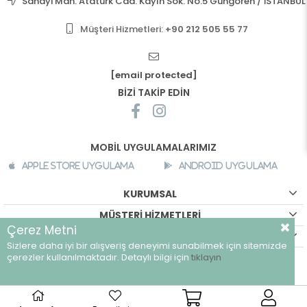
Sanayi Mah. Atatürk Cad. Kayın Sok. No:5 Güngören / İSTANBUL
Müşteri Hizmetleri:
+90 212 505 55 77
[email protected]
BİZİ TAKİP EDİN
MOBİL UYGULAMALARIMIZ
Apple Store Uygulama
Android Uygulama
KURUMSAL
MÜŞTERİ HİZMETLERİ
Çerez Metni
ALIŞVERİŞ BİLGİLERİ
Sizlere daha iyi bir alışveriş deneyimi sunabilmek için sitemizde
©
breeze.com.tr - Tüm hakları saklıdır.
çerezler kullanılmaktadır. Detaylı bilgi için
tıklayın