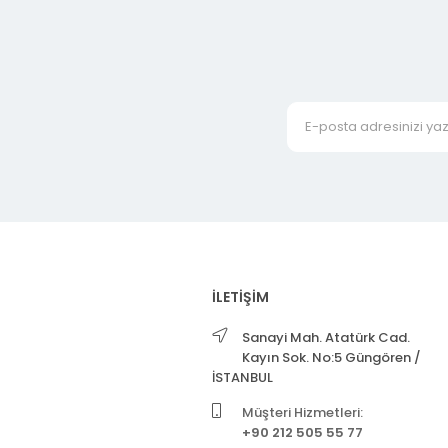
İLETİŞİM
Sanayi Mah. Atatürk Cad.
Kayın Sok. No:5 Güngören /
İSTANBUL
Müşteri Hizmetleri:
+90 212 505 55 77