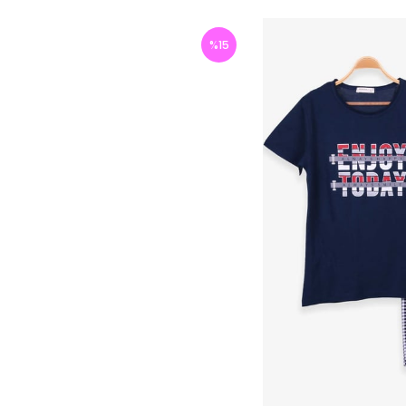
%
15
İndirim