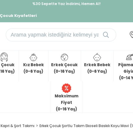
İndirimlere ek %10 İndirimi Kap, Hemen Üye Ol!
 Çocuk Kıyafetleri
z Çocuk
Kız Bebek
Erkek Çocuk
Erkek Bebek
Pijama 
16 Yaş)
(0-6 Yaş)
(0-16 Yaş)
(0-6 Yaş)
Giy
(0-14 
Maksimum
Fiyat
(0-16 Yaş)
Kapri & Şort Takımı
Erkek Çocuk Şortlu Takım Ekoseli Baskılı Koyu Mavi (1