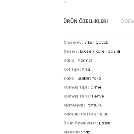
ÜRÜN ÖZELLIKLERI
ÖDEM
Cinsiyet :
Erkek Çocuk
Desen :
Ekose / Kareli, Baskılı
Kalıp :
Normal
Kol Tipi :
Kısa
Yaka :
Bisiklet Yaka
Kumaş Tipi :
Örme
Kumaş Türü :
Penye
Materyal :
Pamuklu
Pamuk-Cotton :
%100
Ürün Özellikleri :
Baskılı
Mevsim :
Yaz