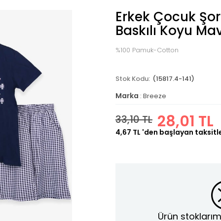
Erkek Çocuk Şor
Baskılı Koyu Mav
%100 Pamuk-Cotton
(15817.4-141)
Marka
:
Breeze
28,01 TL
33,10 TL
4,67 TL
'den başlayan taksitl
Ürün stoklarım