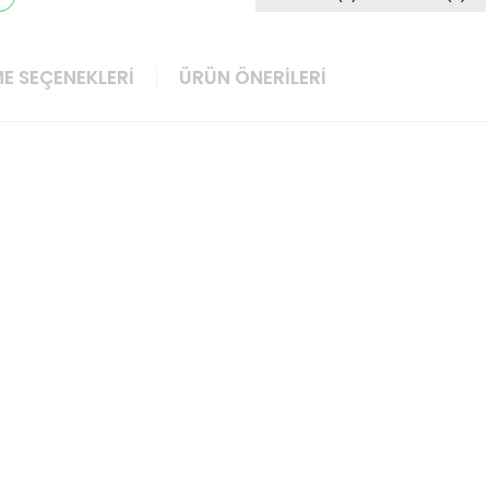
E SEÇENEKLERI
ÜRÜN ÖNERILERI