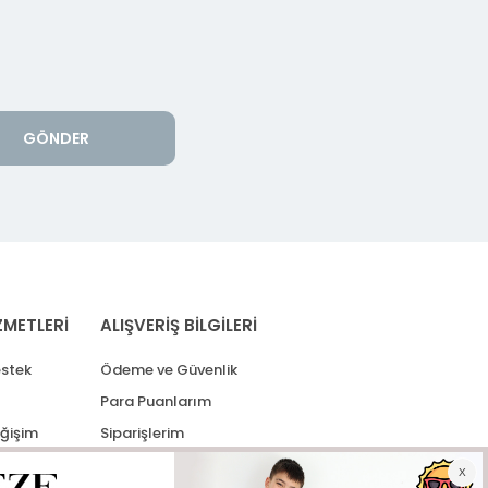
GÖNDER
ZMETLERİ
ALIŞVERİŞ BİLGİLERİ
stek
Ödeme ve Güvenlik
Para Puanlarım
eğişim
Siparişlerim
lerim
Kargo Takip