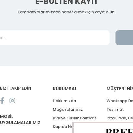
E-BÜLTEN KAYIT
Kampanyalarımızdan haber almak için kayıt olun!
BİZİ TAKİP EDİN
KURUMSAL
MÜŞTERİ Hİ
Hakkımızda
Whatsapp De
Mağazalarımız
Teslimat
MOBİL
KVK ve Gizlilik Politikası
İptal, İade, D
UYGULAMALARIMIZ
Kapıda Nakit Ödeme
Destek Talep