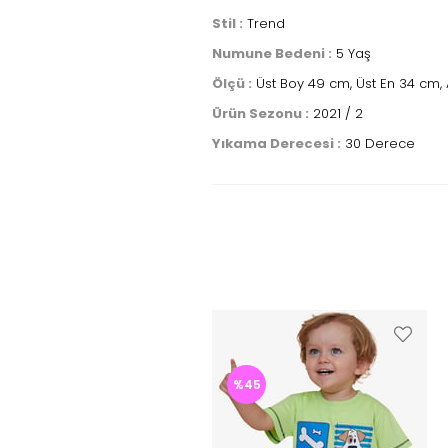
Stil :
Trend
Numune Bedeni :
5 Yaş
Ölçü :
Üst Boy 49 cm, Üst En 34 cm, A
Ürün Sezonu :
2021 / 2
Yıkama Derecesi :
30 Derece
%45