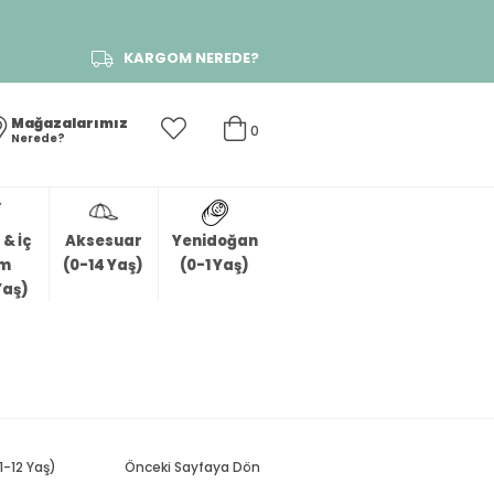
KARGOM NEREDE?
Mağazalarımız
0
Nerede?
& İç
Aksesuar
Yenidoğan
im
(0-14 Yaş)
(0-1 Yaş)
Yaş)
1-12 Yaş)
Önceki Sayfaya Dön