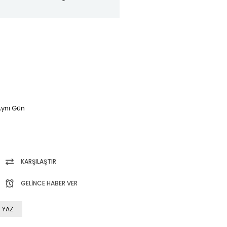
ynı Gün
KARŞILAŞTIR
GELINCE HABER VER
 YAZ