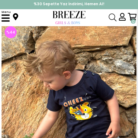
%30 Sepette Yaz İndirimi, Hemen Al!
İndirimlere ek %10 İndirimi Kap, Hemen Üye Ol!
Menu
Anasayfa
Erkek Çocuk
Takımlar
Kapri & Şort Takımı
Erkek Bebek Şortlu Takım Fotoğrafçı Aslancık Baskılı Lacivert (1.5-2 Yaş)
0
%
44
İndirim