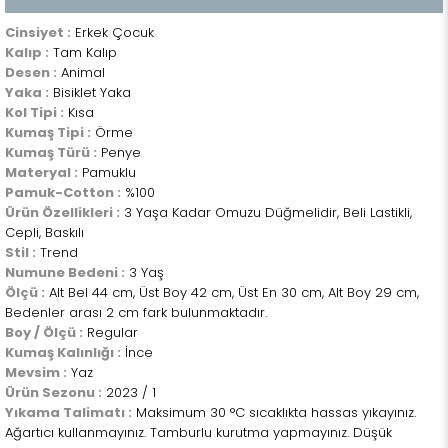
Cinsiyet :
Erkek Çocuk
Kalıp :
Tam Kalıp
Desen :
Animal
Yaka :
Bisiklet Yaka
Kol Tipi :
Kısa
Kumaş Tipi :
Örme
Kumaş Türü :
Penye
Materyal :
Pamuklu
Pamuk-Cotton :
%100
Ürün Özellikleri :
3 Yaşa Kadar Omuzu Düğmelidir, Beli Lastikli,
Cepli, Baskılı
Stil :
Trend
Numune Bedeni :
3 Yaş
Ölçü :
Alt Bel 44 cm, Üst Boy 42 cm, Üst En 30 cm, Alt Boy 29 cm,
Bedenler arası 2 cm fark bulunmaktadır.
Boy / Ölçü :
Regular
Kumaş Kalınlığı :
İnce
Mevsim :
Yaz
Ürün Sezonu :
2023 / 1
Yıkama Talimatı :
Maksimum 30 °C sıcaklıkta hassas yıkayınız.
Ağartıcı kullanmayınız. Tamburlu kurutma yapmayınız. Düşük