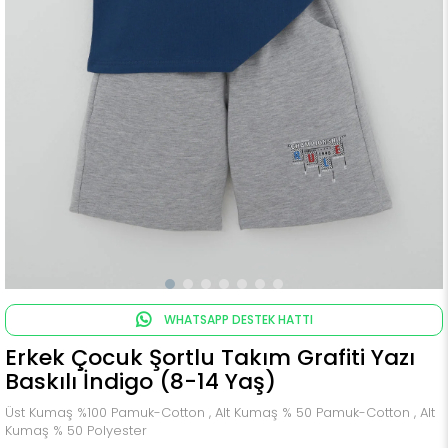
WHATSAPP DESTEK HATTI
Erkek Çocuk Şortlu Takım Grafiti Yazı
Baskılı İndigo (8-14 Yaş)
Üst Kumaş %100 Pamuk-Cotton , Alt Kumaş % 50 Pamuk-Cotton , Alt
Kumaş % 50 Polyester