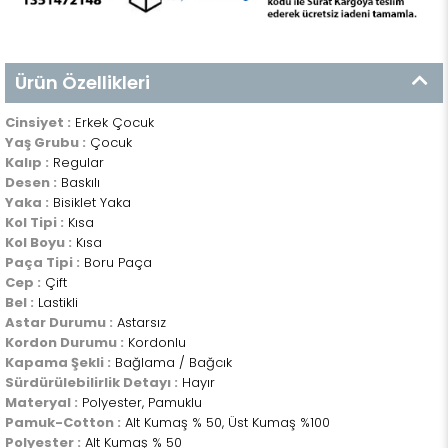
Ürün Özellikleri
Cinsiyet :
Erkek Çocuk
Yaş Grubu :
Çocuk
Kalıp :
Regular
Desen :
Baskılı
Yaka :
Bisiklet Yaka
Kol Tipi :
Kısa
Kol Boyu :
Kısa
Paça Tipi :
Boru Paça
Cep :
Çift
Bel :
Lastikli
Astar Durumu :
Astarsız
Kordon Durumu :
Kordonlu
Kapama Şekli :
Bağlama / Bağcık
Sürdürülebilirlik Detayı :
Hayır
Materyal :
Polyester, Pamuklu
Pamuk-Cotton :
Alt Kumaş % 50, Üst Kumaş %100
Polyester :
Alt Kumaş % 50