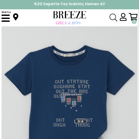
%30 Sepette Yaz İndirimi, Hemen Al!
İndirimlere ek %10 İndirimi Kap, Hemen Üye Ol!
Menu
Anasayfa
Erkek Çocuk
Takımlar
Kapri & Şort Takımı
Erkek Çocuk Şortlu Takım Grafiti Yazı Baskılı İndigo (8-14 Yaş)
0