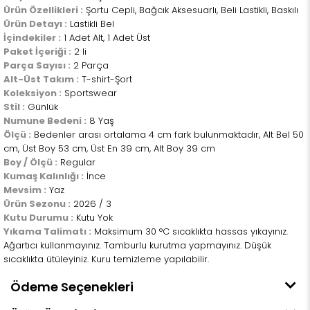
Ürün Özellikleri :
Şortu Cepli, Bağcık Aksesuarlı, Beli Lastikli, Baskılı
Ürün Detayı :
Lastikli Bel
İçindekiler :
1 Adet Alt, 1 Adet Üst
Paket İçeriği :
2 li
Parça Sayısı :
2 Parça
Alt-Üst Takım :
T-shirt-Şort
Koleksiyon :
Sportswear
Stil :
Günlük
Numune Bedeni :
8 Yaş
Ölçü :
Bedenler arası ortalama 4 cm fark bulunmaktadır, Alt Bel 50
cm, Üst Boy 53 cm, Üst En 39 cm, Alt Boy 39 cm
Boy / Ölçü :
Regular
Kumaş Kalınlığı :
İnce
Mevsim :
Yaz
Ürün Sezonu :
2026 / 3
Kutu Durumu :
Kutu Yok
Yıkama Talimatı :
Maksimum 30 °C sıcaklıkta hassas yıkayınız.
Ağartıcı kullanmayınız. Tamburlu kurutma yapmayınız. Düşük
sıcaklıkta ütüleyiniz. Kuru temizleme yapılabilir.
Ödeme Seçenekleri