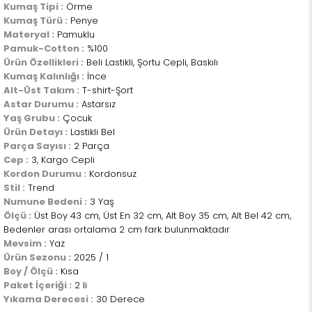
Kumaş Tipi :
Örme
Kumaş Türü :
Penye
Materyal :
Pamuklu
Pamuk-Cotton :
%100
Ürün Özellikleri :
Beli Lastikli, Şortu Cepli, Baskılı
Kumaş Kalınlığı :
İnce
Alt-Üst Takım :
T-shirt-Şort
Astar Durumu :
Astarsız
Yaş Grubu :
Çocuk
Ürün Detayı :
Lastikli Bel
Parça Sayısı :
2 Parça
Cep :
3, Kargo Cepli
Kordon Durumu :
Kordonsuz
Stil :
Trend
Numune Bedeni :
3 Yaş
Ölçü :
Üst Boy 43 cm, Üst En 32 cm, Alt Boy 35 cm, Alt Bel 42 cm,
Bedenler arası ortalama 2 cm fark bulunmaktadır
Mevsim :
Yaz
Ürün Sezonu :
2025 / 1
Boy / Ölçü :
Kısa
Paket İçeriği :
2 li
Yıkama Derecesi :
30 Derece