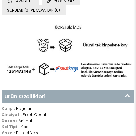
TAVSIYE ET
YORUM YAZ
SORULAR (0) VE CEVAPLAR (0)
Ürün Özellikleri
Kalıp :
Regular
Cinsiyet :
Erkek Çocuk
Desen :
Animal
Kol Tipi :
Kısa
Yaka :
Bisiklet Yaka