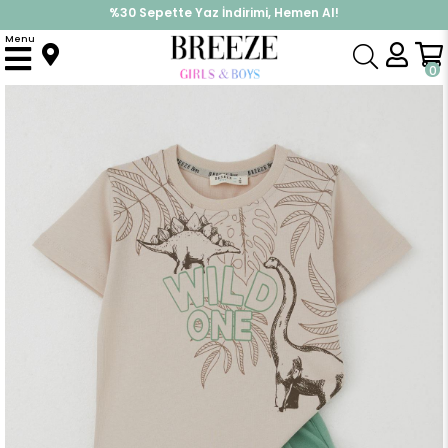
%30 Sepette Yaz İndirimi, Hemen Al!
İndirimlere ek %10 İndirimi Kap, Hemen Üye Ol!
Menu
Anasayfa
Erkek Çocuk
Takımlar
Kapri & Şort Takımı
Erkek Çocuk Şortlu Takım Güçlü Dinozorlar Baskılı Bej (3-5 Yaş)
0