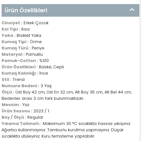
Ürün Özellikleri
Cinsiyet :
Erkek Çocuk
Kol Tipi :
Kısa
Yaka :
Bisiklet Yaka
Kumaş Tipi :
Örme
Kumaş Türü :
Penye
Materyal :
Pamuklu
Pamuk-Cotton :
%100
Ürün Özellikleri :
Baskılı, Cepli
Kumaş Kalınlığı :
İnce
Stil :
Trend
Numune Bedeni :
3 Yaş
Ölçü :
Üst Boy 42 cm, Üst En 32 cm, Alt Boy 35 cm, Alt Bel 44 cm,
Bedenler arası 3 cm fark bulunmaktadır.
Mevsim :
Yaz
Ürün Sezonu :
2023 / 1
Boy / Ölçü :
Regular
Yıkama Talimatı :
Maksimum 30 °C sıcaklıkta hassas yıkayınız.
Ağartıcı kullanmayınız. Tamburlu kurutma yapmayınız. Düşük
sıcaklıkta ütüleyiniz. Kuru temizleme yapılabilir.