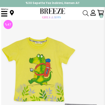
%30 Sepette Yaz İndirimi, Hemen Al!
İndirimlere ek %10 İndirimi Kap, Hemen Üye Ol!
Menu
Anasayfa
Erkek Çocuk
Takımlar
Kapri & Şort Takımı
Erkek Bebek Şortlu Takım Kampçı Timsah Baskılı Neon Sarı (2 Yaş)
0
%
47
İndirim