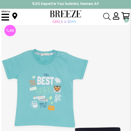
%30 Sepette Yaz İndirimi, Hemen Al!
İndirimlere ek %10 İndirimi Kap, Hemen Üye Ol!
Menu
Anasayfa
Erkek Çocuk
Takımlar
Kapri & Şort Takımı
Erkek Bebek Şortlu Takım Kaplan Baskılı Mint Yeşili (1 Yaş)
0
%
46
İndirim