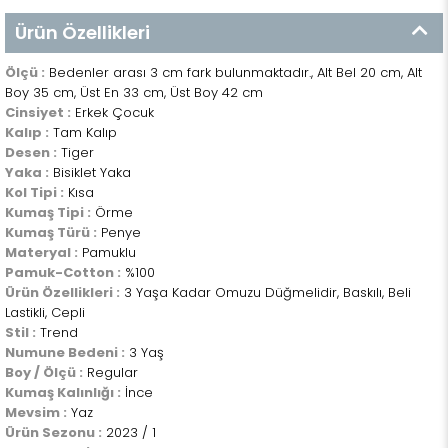
Ürün Özellikleri
Ölçü :
Bedenler arası 3 cm fark bulunmaktadır., Alt Bel 20 cm, Alt
Boy 35 cm, Üst En 33 cm, Üst Boy 42 cm
Cinsiyet :
Erkek Çocuk
Kalıp :
Tam Kalıp
Desen :
Tiger
Yaka :
Bisiklet Yaka
Kol Tipi :
Kısa
Kumaş Tipi :
Örme
Kumaş Türü :
Penye
Materyal :
Pamuklu
Pamuk-Cotton :
%100
Ürün Özellikleri :
3 Yaşa Kadar Omuzu Düğmelidir, Baskılı, Beli
Lastikli, Cepli
Stil :
Trend
Numune Bedeni :
3 Yaş
Boy / Ölçü :
Regular
Kumaş Kalınlığı :
İnce
Mevsim :
Yaz
Ürün Sezonu :
2023 / 1