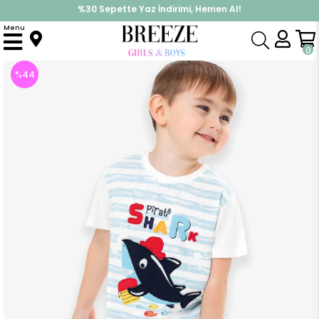
%30 Sepette Yaz İndirimi, Hemen Al!
İndirimlere ek %10 İndirimi Kap, Hemen Üye Ol!
Menu
Anasayfa
Erkek Çocuk
Takımlar
Kapri & Şort Takımı
Erkek Bebek Şortlu Takım Köpek Balığı Nakışlı Ekru (2 Yaş)
0
%
44
İndirim