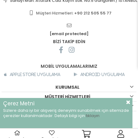
Sanayi Mah. Atatürk Cad. Kayın Sok. No:5 Güngören / İSTANBUL
Müşteri Hizmetleri:
+90 212 505 55 77
[email protected]
BİZİ TAKİP EDİN
MOBİL UYGULAMALARIMIZ
Apple Store Uygulama
Android Uygulama
KURUMSAL
MÜŞTERİ HİZMETLERİ
Çerez Metni
ALIŞVERİŞ BİLGİLERİ
Sizlere daha iyi bir alışveriş deneyimi sunabilmek için sitemizde
©
breeze.com.tr - Tüm hakları saklıdır.
çerezler kullanılmaktadır. Detaylı bilgi için
tıklayın