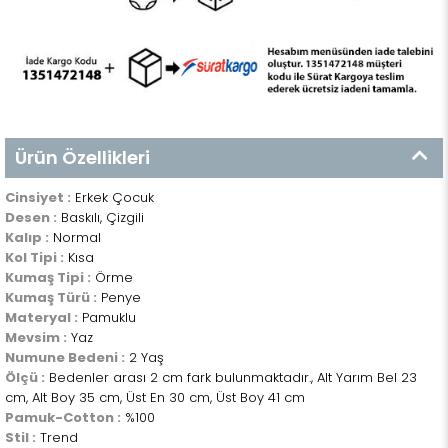
Ürün Özellikleri
Cinsiyet :
Erkek Çocuk
Desen :
Baskılı, Çizgili
Kalıp :
Normal
Kol Tipi :
Kısa
Kumaş Tipi :
Örme
Kumaş Türü :
Penye
Materyal :
Pamuklu
Mevsim :
Yaz
Numune Bedeni :
2 Yaş
Ölçü :
Bedenler arası 2 cm fark bulunmaktadır., Alt Yarım Bel 23
cm, Alt Boy 35 cm, Üst En 30 cm, Üst Boy 41 cm
Pamuk-Cotton :
%100
Stil :
Trend