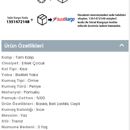
Ürün Özellikleri
Kalıp :
Tam Kalıp
Cinsiyet :
Erkek Çocuk
Kol Tipi :
Kısa
Yaka :
Bisiklet Yaka
Kumaş Tipi :
Örme
Kumaş Türü :
Penye
Materyal :
Pamuklu
Pamuk-Cotton :
%100
Ürün Özellikleri :
Baskılı, Beli Lastikli, Cepli
Kumaş Kalınlığı :
İnce
Mevsim :
Yaz
Stil :
Trend
Numune Bedeni :
3 Yaş