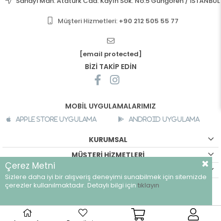
Sanayi Mah. Atatürk Cad. Kayın Sok. No:5 Güngören / İSTANBUL
Müşteri Hizmetleri:
+90 212 505 55 77
[email protected]
BİZİ TAKİP EDİN
MOBİL UYGULAMALARIMIZ
Apple Store Uygulama
Android Uygulama
KURUMSAL
MÜŞTERİ HİZMETLERİ
Çerez Metni
ALIŞVERİŞ BİLGİLERİ
Sizlere daha iyi bir alışveriş deneyimi sunabilmek için sitemizde
©
breeze.com.tr - Tüm hakları saklıdır.
çerezler kullanılmaktadır. Detaylı bilgi için
tıklayın