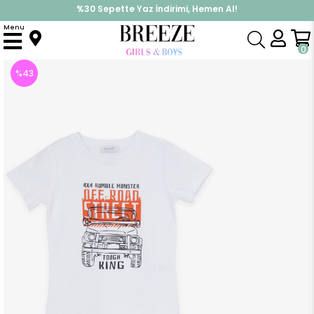
%30 Sepette Yaz İndirimi, Hemen Al!
İndirimlere ek %10 İndirimi Kap, Hemen Üye Ol!
Menu
Anasayfa
Erkek Çocuk
Takımlar
Kapri & Şort Takımı
Erkek Çocuk Şortlu Takım Monster Araba Baskılı Beyaz (3 Yaş)
0
%
43
İndirim