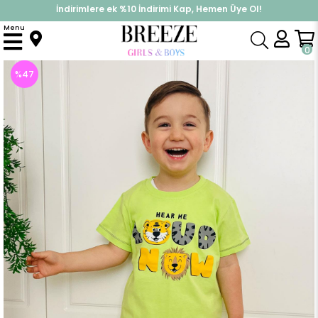
İndirimlere ek %10 İndirimi Kap, Hemen Üye Ol!
%30 Sepette Yaz İndirimi, Hemen Al!
Menu
Anasayfa
Erkek Çocuk
Takımlar
Kapri & Şort Takımı
Erkek Bebek Şortlu Takım Neşeli Hayvancık Baskılı Cepli Fıstık Yeşili (1.5 Yaş)
0
%
47
İndirim