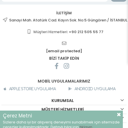
İLETİŞİM
Sanayi Mah. Atatürk Cad. Kayın Sok. No:5 Güngören / İSTANBUL
Müşteri Hizmetleri:
+90 212 505 55 77
[email protected]
BİZİ TAKİP EDİN
MOBİL UYGULAMALARIMIZ
Apple Store Uygulama
Android Uygulama
KURUMSAL
MÜŞTERİ HİZMETLERİ
Çerez Metni
ALIŞVERİŞ BİLGİLERİ
Sizlere daha iyi bir alışveriş deneyimi sunabilmek için sitemizde
©
breeze.com.tr - Tüm hakları saklıdır.
çerezler kullanılmaktadır. Detaylı bilgi için
tıklayın