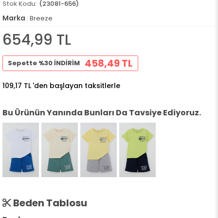
(23081-656)
Marka
:
Breeze
654,99 TL
458,49 TL
Sepette %30 İNDİRİM
109,17 TL
'den başlayan taksitlerle
Bu Ürünün Yanında Bunları Da Tavsiye Ediyoruz.
Beden Tablosu