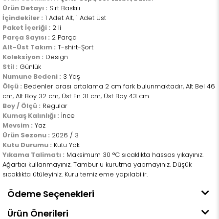
Ürün Detayı :
Sırt Baskılı
İçindekiler :
1 Adet Alt, 1 Adet Üst
Paket İçeriği :
2 li
Parça Sayısı :
2 Parça
Alt-Üst Takım :
T-shirt-Şort
Koleksiyon :
Design
Stil :
Günlük
Numune Bedeni :
3 Yaş
Ölçü :
Bedenler arası ortalama 2 cm fark bulunmaktadır, Alt Bel 46
cm, Alt Boy 32 cm, Üst En 31 cm, Üst Boy 43 cm
Boy / Ölçü :
Regular
Kumaş Kalınlığı :
İnce
Mevsim :
Yaz
Ürün Sezonu :
2026 / 3
Kutu Durumu :
Kutu Yok
Yıkama Talimatı :
Maksimum 30 °C sıcaklıkta hassas yıkayınız.
Ağartıcı kullanmayınız. Tamburlu kurutma yapmayınız. Düşük
sıcaklıkta ütüleyiniz. Kuru temizleme yapılabilir.
Ödeme Seçenekleri
Ürün Önerileri