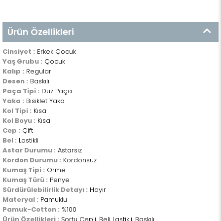
Ürün Özellikleri
Cinsiyet :
Erkek Çocuk
Yaş Grubu :
Çocuk
Kalıp :
Regular
Desen :
Baskılı
Paça Tipi :
Düz Paça
Yaka :
Bisiklet Yaka
Kol Tipi :
Kısa
Kol Boyu :
Kısa
Cep :
Çift
Bel :
Lastikli
Astar Durumu :
Astarsız
Kordon Durumu :
Kordonsuz
Kumaş Tipi :
Örme
Kumaş Türü :
Penye
Sürdürülebilirlik Detayı :
Hayır
Materyal :
Pamuklu
Pamuk-Cotton :
%100
Ürün Özellikleri :
Şortu Cepli, Beli Lastikli, Baskılı