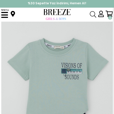
%30 Sepette Yaz İndirimi, Hemen Al!
İndirimlere ek %10 İndirimi Kap, Hemen Üye Ol!
Menu
Anasayfa
Erkek Çocuk
Takımlar
Kapri & Şort Takımı
Erkek Çocuk Şortlu Takım Retro Müzik Sırt Baskılı Su Yeşili (3-8 Yaş)
0