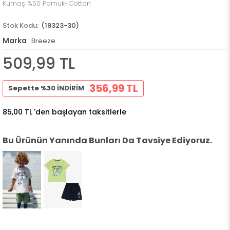
Kumaş %50 Pamuk-Cotton
(19323-30)
Marka
:
Breeze
509,99 TL
356,99 TL
Sepette %30 İNDİRİM
85,00 TL
'den başlayan taksitlerle
Bu Ürünün Yanında Bunları Da Tavsiye Ediyoruz.