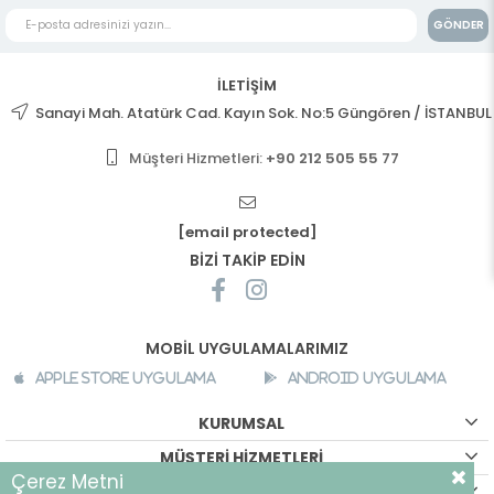
GÖNDER
İLETİŞİM
Sanayi Mah. Atatürk Cad. Kayın Sok. No:5 Güngören / İSTANBUL
Müşteri Hizmetleri:
+90 212 505 55 77
[email protected]
BİZİ TAKİP EDİN
MOBİL UYGULAMALARIMIZ
Apple Store Uygulama
Android Uygulama
KURUMSAL
MÜŞTERİ HİZMETLERİ
Çerez Metni
ALIŞVERİŞ BİLGİLERİ