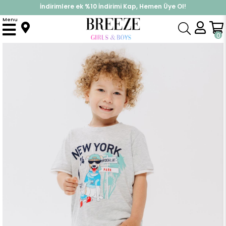
İndirimlere ek %10 İndirimi Kap, Hemen Üye Ol!
%30 Sepette Yaz İndirimi, Hemen Al!
Menu
Anasayfa
Erkek Çocuk
Takımlar
Kapri & Şort Takımı
Erkek Çocuk Şortlu Takım Sevimli Özgür Kaykaycı Köpekçik Baskılı Açık Gri Melanj (2-6 Yaş)
0