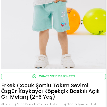
WHATSAPP DESTEK HATTI
Erkek Çocuk Şortlu Takım Sevimli
Özgür Kaykaycı Köpekçik Baskılı Açık
Gri Melanj (2-6 Yaş)
Alt Kumaş %100 Pamuk-Cotton , Üst Kumaş %50 Polyester , Üst