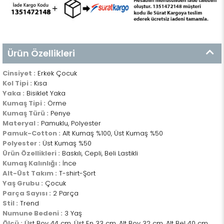
Ürün Özellikleri
Cinsiyet :
Erkek Çocuk
Kol Tipi :
Kısa
Yaka :
Bisiklet Yaka
Kumaş Tipi :
Örme
Kumaş Türü :
Penye
Materyal :
Pamuklu, Polyester
Pamuk-Cotton :
Alt Kumaş %100, Üst Kumaş %50
Polyester :
Üst Kumaş %50
Ürün Özellikleri :
Baskılı, Cepli, Beli Lastikli
Kumaş Kalınlığı :
İnce
Alt-Üst Takım :
T-shirt-Şort
Yaş Grubu :
Çocuk
Parça Sayısı :
2 Parça
Stil :
Trend
Numune Bedeni :
3 Yaş
Ölçü :
Üst Boy 44 cm, Üst En 33 cm, Alt Boy 32 cm, Alt Bel 40 cm,