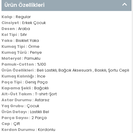
Ürün Özellikleri
Kalıp :
Regular
Cinsiyet :
Erkek Çocuk
Desen :
Araba
Kol Tipi :
Sıfır
Yaka :
Bisiklet Yaka
Kumaş Tipi :
Örme
Kumaş Türü :
Penye
Materyal :
Pamuklu
Pamuk-Cotton :
%100
Ürün Özellikleri :
Beli Lastikli, Bağcık Aksesuarlı , Baskılı, Şortu Cepli
Kumaş Kalınlığı :
İnce
Paça Tipi :
Geniş Paça
Kapama Şekli :
Bağcıklı
Alt-Üst Takım :
T-shirt-Şort
Astar Durumu :
Astarsız
Yaş Grubu :
Çocuk
Ürün Detayı :
Lastikli Bel
Parça Sayısı :
2 Parça
Cep :
Çift
Kordon Durumu :
Kordonlu