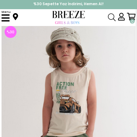
%30 Sepette Yaz İndirimi, Hemen Al!
İndirimlere ek %10 İndirimi Kap, Hemen Üye Ol!
Menu
Anasayfa
Erkek Çocuk
Takımlar
Kapri & Şort Takımı
Erkek Çocuk Şortlu Takım Sıfır Kollu Yarış Pistinin Kahramanı Araba Baskılı Krem (5-9 Yaş)
0
%
30
İndirim