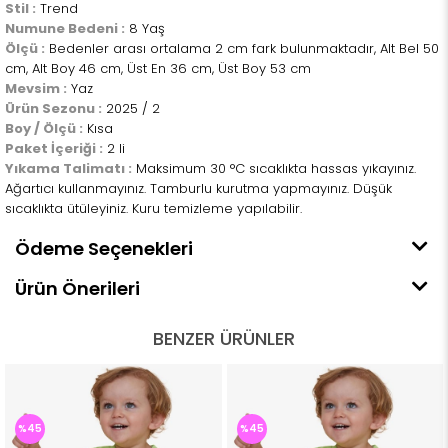
Stil :
Trend
Numune Bedeni :
8 Yaş
Ölçü :
Bedenler arası ortalama 2 cm fark bulunmaktadır, Alt Bel 50
cm, Alt Boy 46 cm, Üst En 36 cm, Üst Boy 53 cm
Mevsim :
Yaz
Ürün Sezonu :
2025 / 2
Boy / Ölçü :
Kısa
Paket İçeriği :
2 li
Yıkama Talimatı :
Maksimum 30 °C sıcaklıkta hassas yıkayınız.
Ağartıcı kullanmayınız. Tamburlu kurutma yapmayınız. Düşük
sıcaklıkta ütüleyiniz. Kuru temizleme yapılabilir.
Ödeme Seçenekleri
Ürün Önerileri
BENZER ÜRÜNLER
%45
%45