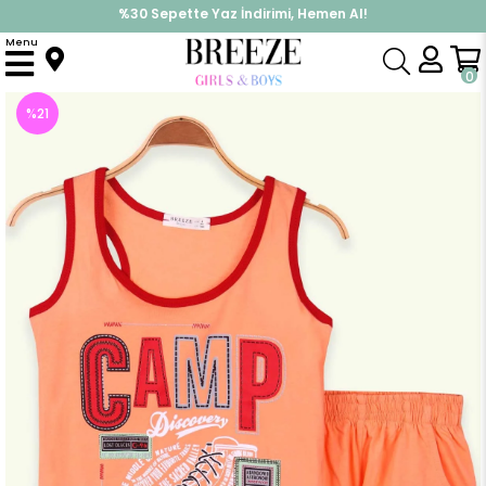
%30 Sepette Yaz İndirimi, Hemen Al!
İndirimlere ek %10 İndirimi Kap, Hemen Üye Ol!
Menu
Anasayfa
Erkek Çocuk
Takımlar
Kapri & Şort Takımı
Erkek Çocuk Şortlu Takım Yazı Baskılı Turuncu (5 Yaş)
0
%
21
İndirim