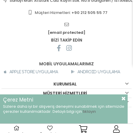
Sanayi Mah. Atatürk Cad. Kayın Sok. No:5 Güngören / İSTANBUL
Müşteri Hizmetleri:
+90 212 505 55 77
[email protected]
BİZİ TAKİP EDİN
MOBİL UYGULAMALARIMIZ
Apple Store Uygulama
Android Uygulama
KURUMSAL
MÜŞTERİ HİZMETLERİ
Çerez Metni
ALIŞVERİŞ BİLGİLERİ
Sizlere daha iyi bir alışveriş deneyimi sunabilmek için sitemizde
©
breeze.com.tr - Tüm hakları saklıdır.
çerezler kullanılmaktadır. Detaylı bilgi için
tıklayın