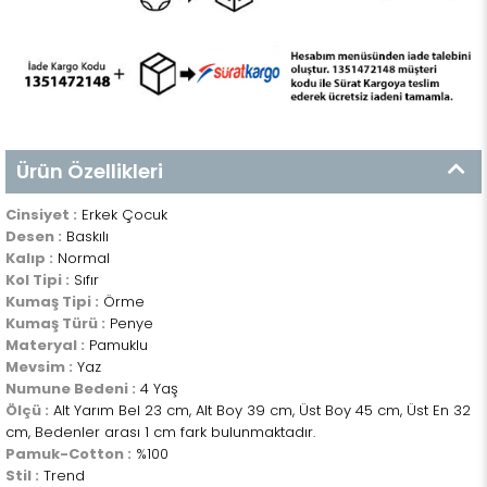
Ürün Özellikleri
Cinsiyet :
Erkek Çocuk
Desen :
Baskılı
Kalıp :
Normal
Kol Tipi :
Sıfır
Kumaş Tipi :
Örme
Kumaş Türü :
Penye
Materyal :
Pamuklu
Mevsim :
Yaz
Numune Bedeni :
4 Yaş
Ölçü :
Alt Yarım Bel 23 cm, Alt Boy 39 cm, Üst Boy 45 cm, Üst En 32
cm, Bedenler arası 1 cm fark bulunmaktadır.
Pamuk-Cotton :
%100
Stil :
Trend