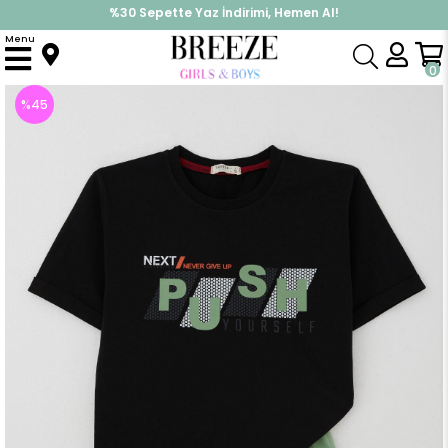
%30 Sepette Yaz İndirimi, Hemen Al!
İndirimlere ek %10 İndirimi Kap, Hemen Üye Ol!
Menu
Anasayfa
Erkek Çocuk
Takımlar
Kapri & Şort Takımı
Erkek Çocuk Şortlu Takm Yazı Baskılı Beli Lastikli Cepli Siyah (6 Yaş)
0
%
45
İndirim