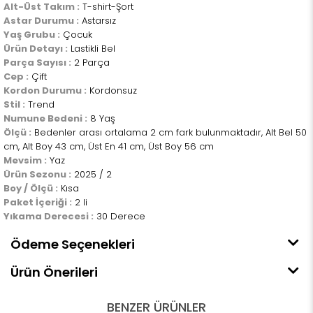
Alt-Üst Takım :
T-shirt-Şort
Astar Durumu :
Astarsız
Yaş Grubu :
Çocuk
Ürün Detayı :
Lastikli Bel
Parça Sayısı :
2 Parça
Cep :
Çift
Kordon Durumu :
Kordonsuz
Stil :
Trend
Numune Bedeni :
8 Yaş
Ölçü :
Bedenler arası ortalama 2 cm fark bulunmaktadır, Alt Bel 50
cm, Alt Boy 43 cm, Üst En 41 cm, Üst Boy 56 cm
Mevsim :
Yaz
Ürün Sezonu :
2025 / 2
Boy / Ölçü :
Kısa
Paket İçeriği :
2 li
Yıkama Derecesi :
30 Derece
Ödeme Seçenekleri
Ürün Önerileri
BENZER ÜRÜNLER