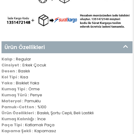
Ürün Özellikleri
Kalıp :
Regular
Cinsiyet :
Erkek Çocuk
Desen :
Baskılı
Kol Tipi :
Kısa
Yaka :
Bisiklet Yaka
Kumaş Tipi :
Örme
Kumaş Türü :
Penye
Materyal :
Pamuklu
Pamuk-Cotton :
%100
Ürün Özellikleri :
Baskılı, Şortu Cepli, Beli Lastikli
Kumaş Kalınlığı :
İnce
Paça Tipi :
Katlamalı Paça
Kapama Şekli :
Kapamasız