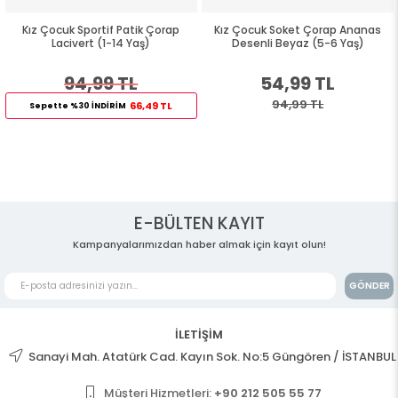
Kız Çocuk Sportif Patik Çorap
Kız Çocuk Soket Çorap Ananas
Lacivert (1-14 Yaş)
Desenli Beyaz (5-6 Yaş)
94,99 TL
54,99 TL
94,99 TL
66,49 TL
Sepette %30 İNDİRİM
E-BÜLTEN KAYIT
Kampanyalarımızdan haber almak için kayıt olun!
GÖNDER
İLETİŞİM
Sanayi Mah. Atatürk Cad. Kayın Sok. No:5 Güngören / İSTANBUL
Müşteri Hizmetleri:
+90 212 505 55 77