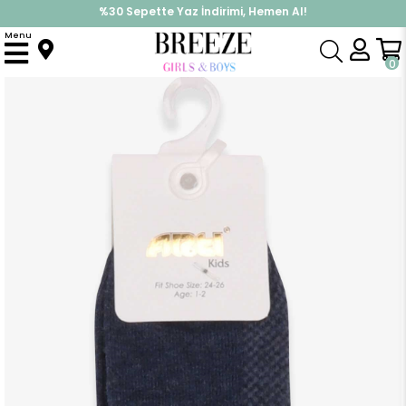
İndirimlere ek %10 İndirimi Kap, Hemen Üye Ol!
%30 Sepette Yaz İndirimi, Hemen Al!
Menu
Anasayfa
Aksesuar
Çorap
Erkek Çocuk Sportif Patik Çorap İndigo (1-12 Yaş)
0