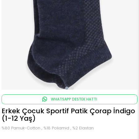
WHATSAPP DESTEK HATTI
Erkek Çocuk Sportif Patik Çorap İndigo
(1-12 Yaş)
%80 Pamuk-Cotton , %18 Poliamid , %2 Elastan