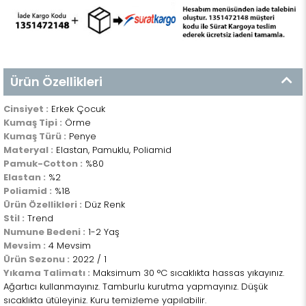
Ürün Özellikleri
Cinsiyet :
Erkek Çocuk
Kumaş Tipi :
Örme
Kumaş Türü :
Penye
Materyal :
Elastan, Pamuklu, Poliamid
Pamuk-Cotton :
%80
Elastan :
%2
Poliamid :
%18
Ürün Özellikleri :
Düz Renk
Stil :
Trend
Numune Bedeni :
1-2 Yaş
Mevsim :
4 Mevsim
Ürün Sezonu :
2022 / 1
Yıkama Talimatı :
Maksimum 30 °C sıcaklıkta hassas yıkayınız.
Ağartıcı kullanmayınız. Tamburlu kurutma yapmayınız. Düşük
sıcaklıkta ütüleyiniz. Kuru temizleme yapılabilir.