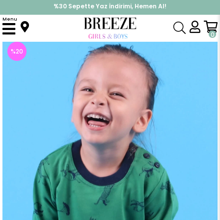
%30 Sepette Yaz İndirimi, Hemen Al!
İndirimlere ek %10 İndirimi Kap, Hemen Üye Ol!
Menu
Anasayfa
Erkek Çocuk
Üst Giyim
Sweatshirt
Erkek Çocuk Sweatshirt Zürafalı Yeşil (2 Yaş)
0
%
20
İndirim