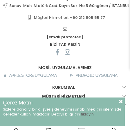
Sanayi Mah. Atatürk Cad. Kayın Sok. No:5 Güngören / İSTANBUL
Müşteri Hizmetleri:
+90 212 505 55 77
[email protected]
BİZİ TAKİP EDİN
MOBİL UYGULAMALARIMIZ
Apple Store Uygulama
Android Uygulama
KURUMSAL
MÜŞTERİ HİZMETLERİ
Çerez Metni
ALIŞVERİŞ BİLGİLERİ
Sizlere daha iyi bir alışveriş deneyimi sunabilmek için sitemizde
©
breeze.com.tr - Tüm hakları saklıdır.
çerezler kullanılmaktadır. Detaylı bilgi için
tıklayın