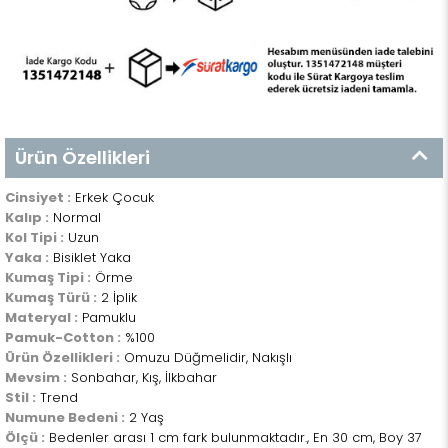
Ürün Özellikleri
Cinsiyet :
Erkek Çocuk
Kalıp :
Normal
Kol Tipi :
Uzun
Yaka :
Bisiklet Yaka
Kumaş Tipi :
Örme
Kumaş Türü :
2 İplik
Materyal :
Pamuklu
Pamuk-Cotton :
%100
Ürün Özellikleri :
Omuzu Düğmelidir, Nakışlı
Mevsim :
Sonbahar, Kış, İlkbahar
Stil :
Trend
Numune Bedeni :
2 Yaş
Ölçü :
Bedenler arası 1 cm fark bulunmaktadır., En 30 cm, Boy 37