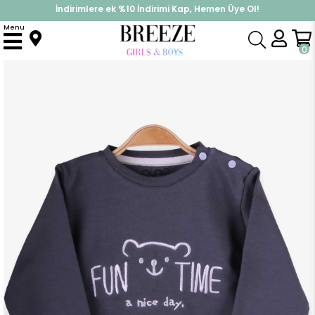
İndirimlere ek %10 İndirimi Kap, Hemen Üye Ol!
%30 Sepette Yaz İndirimi, Hemen Al!
Menu
Anasayfa
Erkek Çocuk
Üst Giyim
Sweatshirt
Erkek Çocuk Sweatshirt Ayıcık Nakışlı Füme (2 Yaş)
0