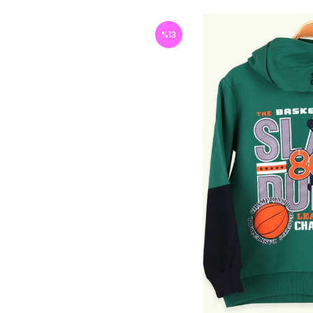
%
13
İndirim