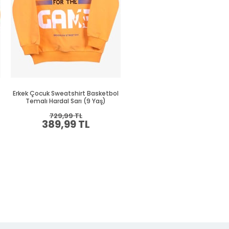
Erkek Çocuk Sweatshirt Basketbol
Erkek Çocuk Sweatshirt Süze
Temalı Hardal Sarı (9 Yaş)
Nakışlı Krem (8-10 Yaş)
729,99 TL
664,99 TL
389,99 TL
349,99 TL