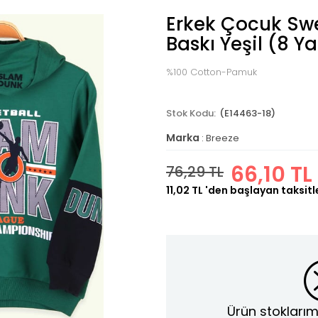
Erkek Çocuk Swe
Baskı Yeşil (8 Y
%100 Cotton-Pamuk
(E14463-18)
Marka
:
Breeze
66,10 TL
76,29 TL
11,02 TL
'den başlayan taksitl
Ürün stoklarım