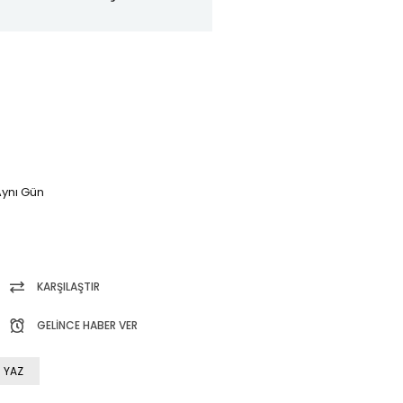
ynı Gün
KARŞILAŞTIR
GELINCE HABER VER
 YAZ