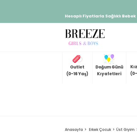
Hesaplı Fiyatlarla Sağlıklı Bebek
Kı
Outlet
Doğum Günü
(0-
(0-16 Yaş)
Kıyafetleri
Anasayfa
Erkek Çocuk
Üst Giyim