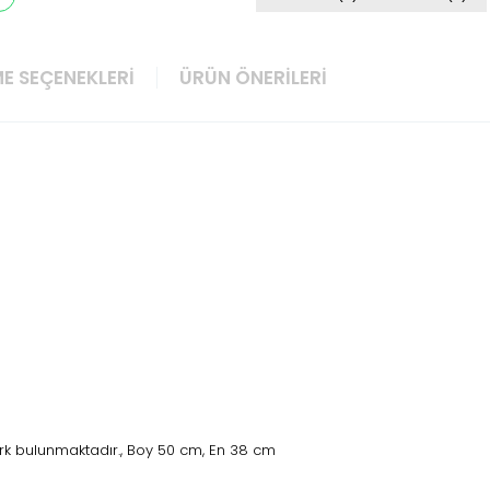
E SEÇENEKLERI
ÜRÜN ÖNERILERI
rk bulunmaktadır., Boy 50 cm, En 38 cm