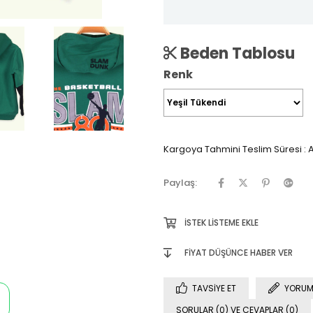
Beden Tablosu
Renk
Kargoya Tahmini Teslim Süresi
:
A
Paylaş:
İSTEK LISTEME EKLE
FIYAT DÜŞÜNCE HABER VER
TAVSIYE ET
YORUM
SORULAR (0) VE CEVAPLAR (0)