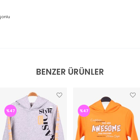
üşonlu
BENZER ÜRÜNLER
%47
%47