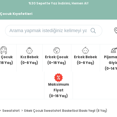
%30 Sepette Yaz İndirimi, Hemen Al!
İndirimlere ek %10 İndirimi Kap, Hemen Üye Ol!
 Çocuk Kıyafetleri
z Çocuk
Kız Bebek
Erkek Çocuk
Erkek Bebek
Pijama 
16 Yaş)
(0-6 Yaş)
(0-16 Yaş)
(0-6 Yaş)
Giy
(0-14 
Maksimum
Fiyat
(0-16 Yaş)
Sweatshirt
Erkek Çocuk Sweatshirt Basketbol Baskı Yeşil (8 Yaş)