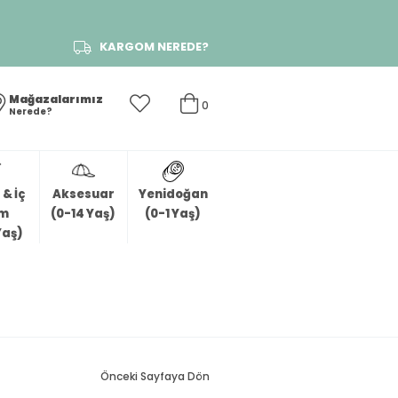
KARGOM NEREDE?
Mağazalarımız
0
Nerede?
& İç
Aksesuar
Yenidoğan
im
(0-14 Yaş)
(0-1 Yaş)
Yaş)
Önceki Sayfaya Dön