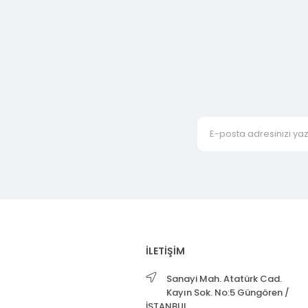
İLETİŞİM
Sanayi Mah. Atatürk Cad.
Kayın Sok. No:5 Güngören /
İSTANBUL