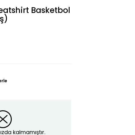
atshirt Basketbol
aş)
erle
ızda kalmamıştır.