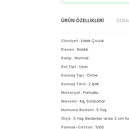
ÜRÜN ÖZELLIKLERI
ÖDEM
Cinsiyet :
Erkek Çocuk
Desen :
Baskılı
Kalıp :
Normal
Kol Tipi :
Uzun
Kumaş Tipi :
Örme
Kumaş Türü :
2 İplik
Materyal :
Pamuklu
Mevsim :
Kış, Sonbahar
Numune Bedeni :
5 Yaş
Ölçü :
5 Yaş, Bedenler arası 2 cm fa
Pamuk-Cotton :
%100