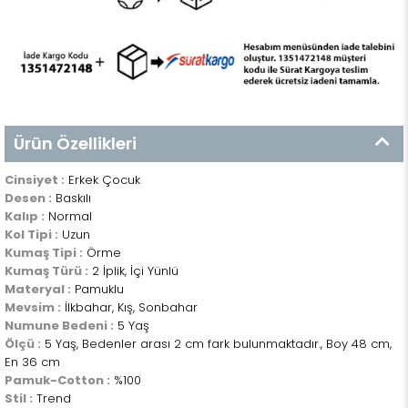
Ürün Özellikleri
Cinsiyet :
Erkek Çocuk
Desen :
Baskılı
Kalıp :
Normal
Kol Tipi :
Uzun
Kumaş Tipi :
Örme
Kumaş Türü :
2 İplik, İçi Yünlü
Materyal :
Pamuklu
Mevsim :
İlkbahar, Kış, Sonbahar
Numune Bedeni :
5 Yaş
Ölçü :
5 Yaş, Bedenler arası 2 cm fark bulunmaktadır., Boy 48 cm,
En 36 cm
Pamuk-Cotton :
%100
Stil :
Trend