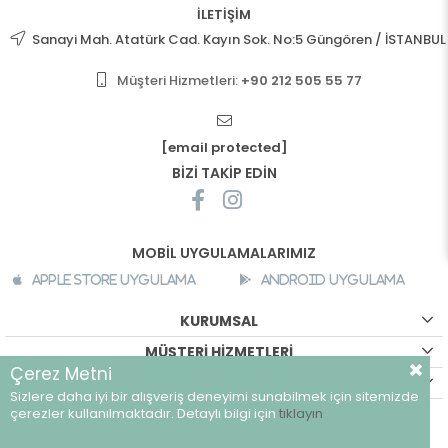
İLETİŞİM
Sanayi Mah. Atatürk Cad. Kayın Sok. No:5 Güngören / İSTANBUL
Müşteri Hizmetleri:
+90 212 505 55 77
[email protected]
BİZİ TAKİP EDİN
MOBİL UYGULAMALARIMIZ
Apple Store Uygulama
Android Uygulama
KURUMSAL
MÜŞTERİ HİZMETLERİ
Çerez Metni
ALIŞVERİŞ BİLGİLERİ
Sizlere daha iyi bir alışveriş deneyimi sunabilmek için sitemizde
©
breeze.com.tr - Tüm hakları saklıdır.
çerezler kullanılmaktadır. Detaylı bilgi için
tıklayın