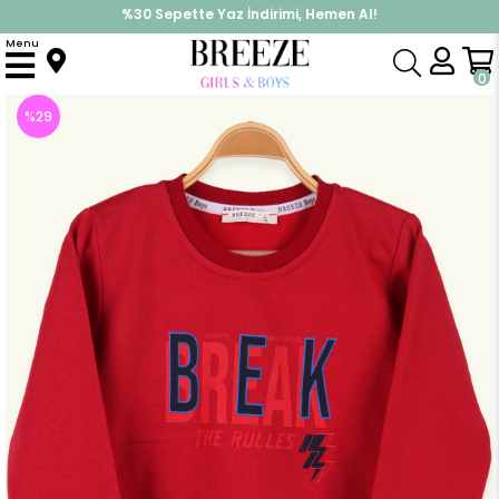
%30 Sepette Yaz İndirimi, Hemen Al!
İndirimlere ek %10 İndirimi Kap, Hemen Üye Ol!
Menu
Anasayfa
Erkek Çocuk
Üst Giyim
Sweatshirt
Erkek Çocuk Sweatshirt Baskılı Kırmızı (8 Yaş)
0
%
29
İndirim