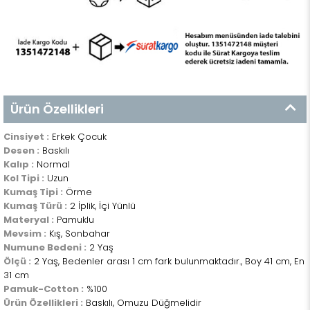
Ürün Özellikleri
Cinsiyet :
Erkek Çocuk
Desen :
Baskılı
Kalıp :
Normal
Kol Tipi :
Uzun
Kumaş Tipi :
Örme
Kumaş Türü :
2 İplik, İçi Yünlü
Materyal :
Pamuklu
Mevsim :
Kış, Sonbahar
Numune Bedeni :
2 Yaş
Ölçü :
2 Yaş, Bedenler arası 1 cm fark bulunmaktadır., Boy 41 cm, En
31 cm
Pamuk-Cotton :
%100
Ürün Özellikleri :
Baskılı, Omuzu Düğmelidir