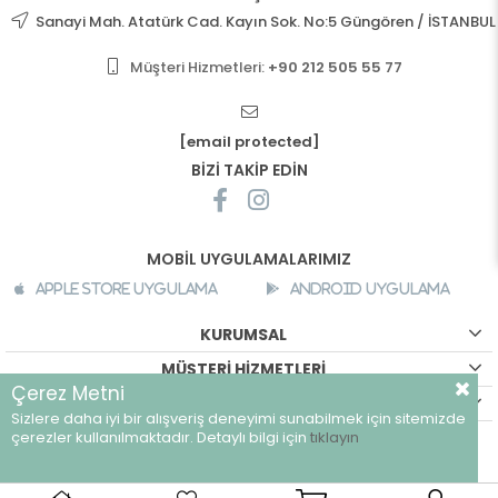
Sanayi Mah. Atatürk Cad. Kayın Sok. No:5 Güngören / İSTANBUL
Müşteri Hizmetleri:
+90 212 505 55 77
[email protected]
BİZİ TAKİP EDİN
MOBİL UYGULAMALARIMIZ
Apple Store Uygulama
Android Uygulama
KURUMSAL
MÜŞTERİ HİZMETLERİ
Çerez Metni
ALIŞVERİŞ BİLGİLERİ
Sizlere daha iyi bir alışveriş deneyimi sunabilmek için sitemizde
©
breeze.com.tr - Tüm hakları saklıdır.
çerezler kullanılmaktadır. Detaylı bilgi için
tıklayın