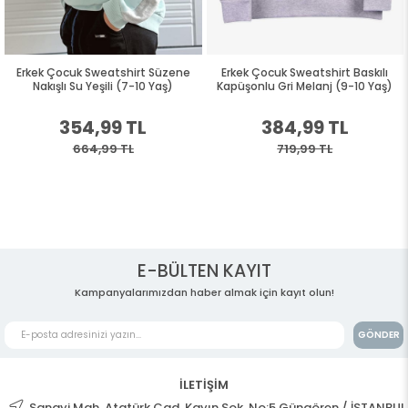
Erkek Çocuk Sweatshirt Süzene
Erkek Çocuk Sweatshirt Baskılı
Nakışlı Su Yeşili (7-10 Yaş)
Kapüşonlu Gri Melanj (9-10 Yaş)
354,99 TL
384,99 TL
664,99 TL
719,99 TL
E-BÜLTEN KAYIT
Kampanyalarımızdan haber almak için kayıt olun!
GÖNDER
İLETİŞİM
Sanayi Mah. Atatürk Cad. Kayın Sok. No:5 Güngören / İSTANBUL