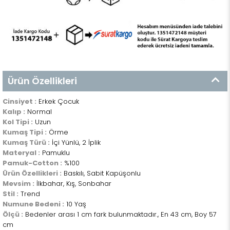
Ürün Özellikleri
Cinsiyet :
Erkek Çocuk
Kalıp :
Normal
Kol Tipi :
Uzun
Kumaş Tipi :
Örme
Kumaş Türü :
İçi Yünlü, 2 İplik
Materyal :
Pamuklu
Pamuk-Cotton :
%100
Ürün Özellikleri :
Baskılı, Sabit Kapüşonlu
Mevsim :
İlkbahar, Kış, Sonbahar
Stil :
Trend
Numune Bedeni :
10 Yaş
Ölçü :
Bedenler arası 1 cm fark bulunmaktadır., En 43 cm, Boy 57
cm