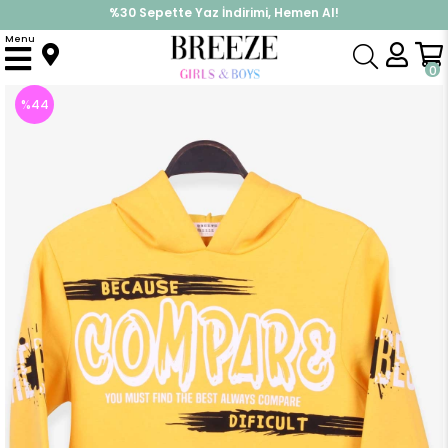
%30 Sepette Yaz İndirimi, Hemen Al!
İndirimlere ek %10 İndirimi Kap, Hemen Üye Ol!
Menu
Anasayfa
Erkek Çocuk
Üst Giyim
Sweatshirt
Erkek Çocuk Sweatshirt Baskılı Sarı (11 Yaş)
0
%
44
İndirim