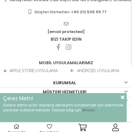
Müşteri Hizmetleri:
+90 212 505 55 77
[email protected]
BİZİ TAKİP EDİN
MOBİL UYGULAMALARIMIZ
Apple Store Uygulama
Android Uygulama
KURUMSAL
MÜŞTERİ HİZMETLERİ
Çerez Metni
ALIŞVERİŞ BİLGİLERİ
Sizlere daha iyi bir alışveriş deneyimi sunabilmek için sitemizde
©
breeze.com.tr - Tüm hakları saklıdır.
çerezler kullanılmaktadır. Detaylı bilgi için
tıklayın