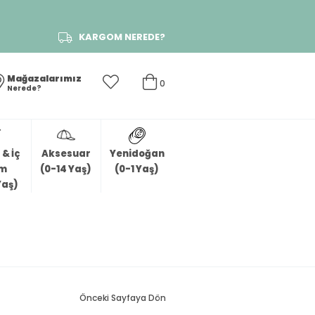
KARGOM NEREDE?
Mağazalarımız
0
Nerede?
& İç
Aksesuar
Yenidoğan
im
(0-14 Yaş)
(0-1 Yaş)
Yaş)
Önceki Sayfaya Dön