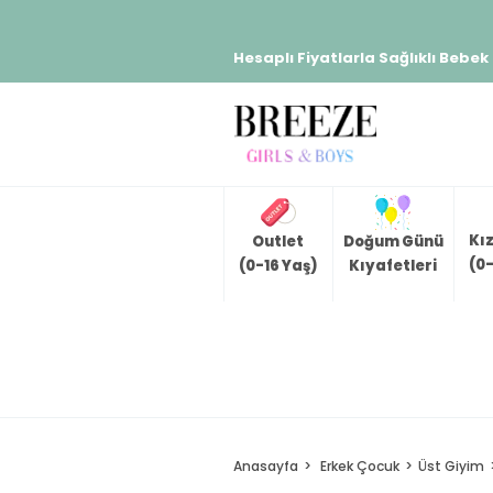
Hesaplı Fiyatlarla Sağlıklı Bebek
Kı
Outlet
Doğum Günü
(0-
(0-16 Yaş)
Kıyafetleri
Anasayfa
Erkek Çocuk
Üst Giyim