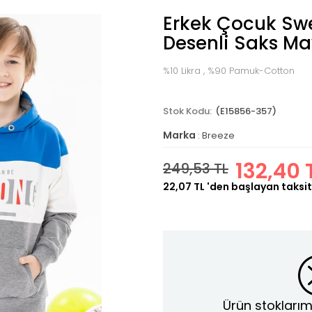
Erkek Çocuk Swe
Desenli Saks Mav
%10 Likra , %90 Pamuk-Cotton
(E15856-357)
Marka
:
Breeze
132,40 
249,53 TL
22,07 TL
'den başlayan taksit
Ürün stoklarım