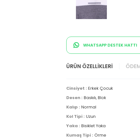
WHATSAPP DESTEK HATTI
ÜRÜN ÖZELLIKLERI
ÖDEM
Cinsiyet :
Erkek Çocuk
Desen :
Baskılı, Blok
Kalıp :
Normal
Kol Tipi :
Uzun
Yaka :
Bisiklet Yaka
Kumaş Tipi :
Örme