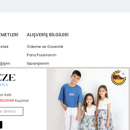
ZMETLERİ
ALIŞVERİŞ BİLGİLERİ
stek
Ödeme ve Güvenlik
Para Puanlarım
eğişim
Siparişlerim
lerim
Kargo Takip
İade Taleplerim