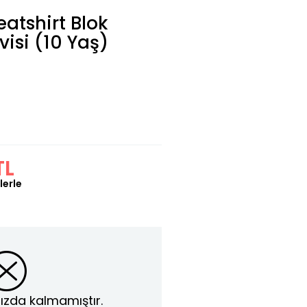
atshirt Blok
isi (10 Yaş)
TL
lerle
ızda kalmamıştır.