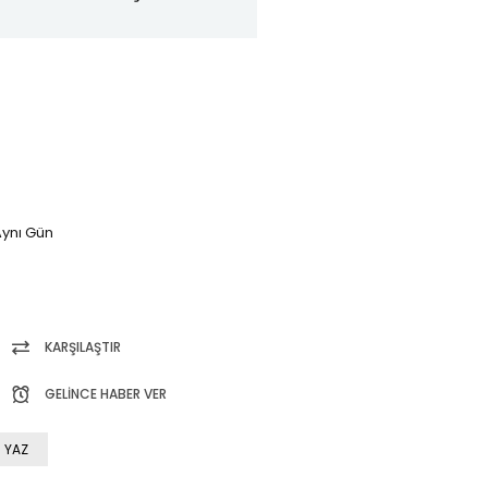
ynı Gün
KARŞILAŞTIR
GELINCE HABER VER
 YAZ