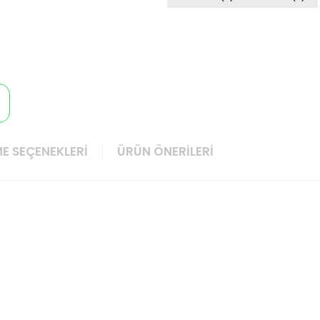
E SEÇENEKLERI
ÜRÜN ÖNERILERI