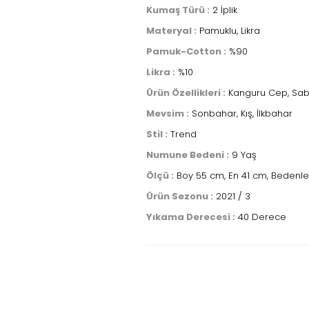
Kumaş Türü :
2 İplik
Materyal :
Pamuklu, Likra
Pamuk-Cotton :
%90
Likra :
%10
Ürün Özellikleri :
Kanguru Cep, Sabit
Mevsim :
Sonbahar, Kış, İlkbahar
Stil :
Trend
Numune Bedeni :
9 Yaş
Ölçü :
Boy 55 cm, En 41 cm, Bedenler
Ürün Sezonu :
2021 / 3
Yıkama Derecesi :
40 Derece