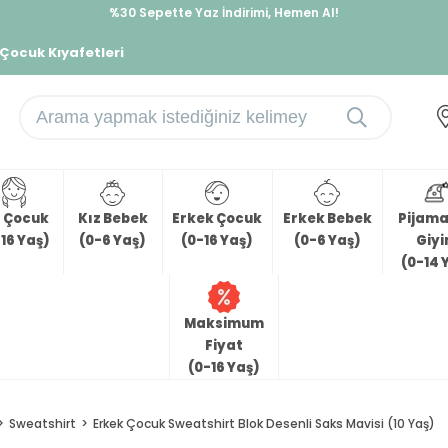
%30 Sepette Yaz İndirimi, Hemen Al!
İndirimlere ek %10 İndirimi Kap, Hemen Üye Ol!
 Çocuk Kıyafetleri
z Çocuk
Kız Bebek
Erkek Çocuk
Erkek Bebek
Pijama 
16 Yaş)
(0-6 Yaş)
(0-16 Yaş)
(0-6 Yaş)
Giy
(0-14 
Maksimum
Fiyat
(0-16 Yaş)
Sweatshirt
Erkek Çocuk Sweatshirt Blok Desenli Saks Mavisi (10 Yaş)