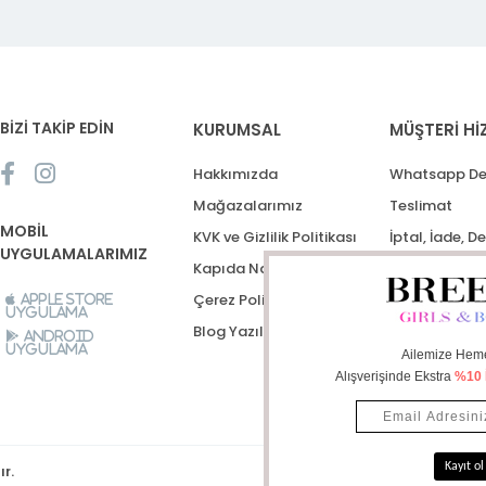
BİZİ TAKİP EDİN
KURUMSAL
MÜŞTERİ Hİ
Hakkımızda
Whatsapp De
Mağazalarımız
Teslimat
MOBİL
KVK ve Gizlilik Politikası
İptal, İade, D
UYGULAMALARIMIZ
Kapıda Nakit Ödeme
Destek Talep
Çerez Politikası
Apple Store
Uygulama
Blog Yazıları
Android
Uygulama
ır.