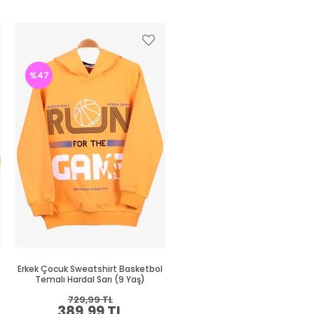
%47
%47
Erkek Çocuk Sweatshirt Basketbol
Erkek Çocuk Sweatshirt Süze
Temalı Hardal Sarı (9 Yaş)
Nakışlı Krem (8-10 Yaş)
729,99 TL
664,99 TL
389,99 TL
349,99 TL