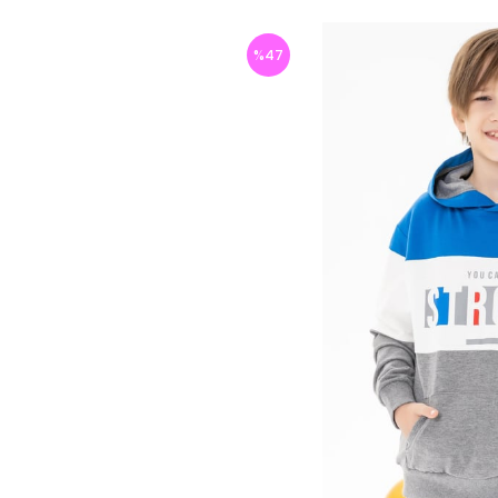
%
47
İndirim