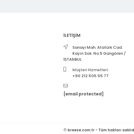
İLETİŞİM
Sanayi Mah. Atatürk Cad.
Kayın Sok. No:5 Güngören /
İSTANBUL
Müşteri Hizmetleri:
+90 212 505 55 77
[email protected]
©
breeze.com.tr - Tüm hakları saklıd