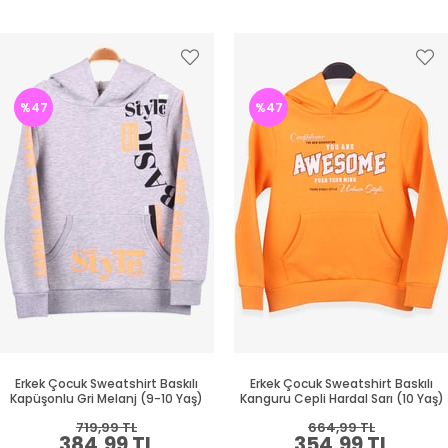
%47
%47
Erkek Çocuk Sweatshirt Baskılı
Erkek Çocuk Sweatshirt Baskılı
Kapüşonlu Gri Melanj (9-10 Yaş)
Kanguru Cepli Hardal Sarı (10 Yaş)
719,99 TL
664,99 TL
384,99 TL
354,99 TL