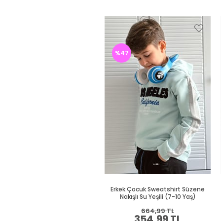
%47
Erkek Çocuk Sweatshirt Süzene
Nakışlı Su Yeşili (7-10 Yaş)
664,99 TL
354,99 TL