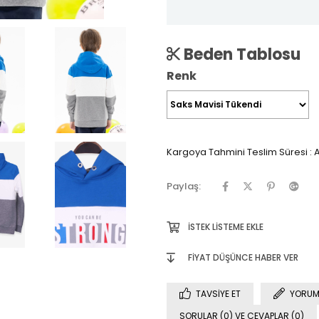
Beden Tablosu
Renk
Kargoya Tahmini Teslim Süresi
:
A
Paylaş:
İSTEK LISTEME EKLE
FIYAT DÜŞÜNCE HABER VER
TAVSIYE ET
YORUM
SORULAR (0) VE CEVAPLAR (0)