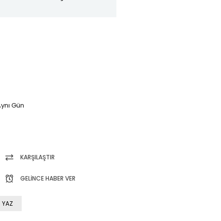
ynı Gün
KARŞILAŞTIR
GELINCE HABER VER
 YAZ