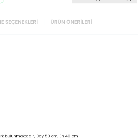
E SEÇENEKLERI
ÜRÜN ÖNERILERI
rk bulunmaktadır., Boy 53 cm, En 40 cm