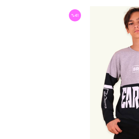
%
41
İndirim