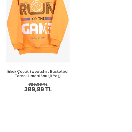
Erkek Çocuk Sweatshirt Basketbol
Erkek Çocuk Sweatshirt Süze
Temalı Hardal Sarı (9 Yaş)
Nakışlı Krem (8-10 Yaş)
729,99 TL
664,99 TL
389,99 TL
349,99 TL