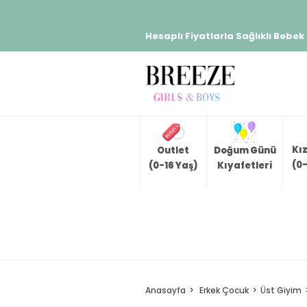
Hesaplı Fiyatlarla Sağlıklı Bebek
Kı
Outlet
Doğum Günü
(0-
(0-16 Yaş)
Kıyafetleri
Anasayfa
Erkek Çocuk
Üst Giyim