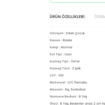
ÜRÜN ÖZELLIKLERI
ÖDEM
Cinsiyet :
Erkek Çocuk
Desen :
Baskılı
Kalıp :
Normal
Kol Tipi :
Uzun
Kumaş Tipi :
Örme
Kumaş Türü :
2 İplik
LCY :
%10
Materyal :
LCY, Pamuklu
Mevsim :
Kış, Sonbahar
Numune Bedeni :
8 Yaş
Ölçü :
8 Yaş, Bedenler arası 2 cm fa