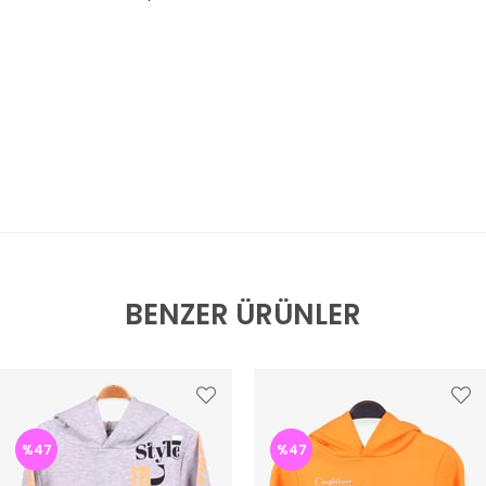
BENZER ÜRÜNLER
%47
%47