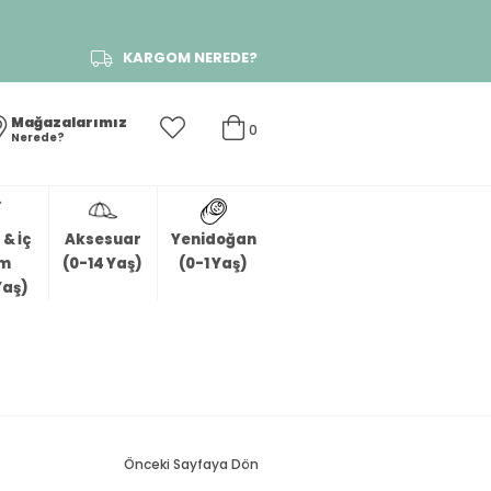
KARGOM NEREDE?
Mağazalarımız
0
Nerede?
& İç
Aksesuar
Yenidoğan
im
(0-14 Yaş)
(0-1 Yaş)
Yaş)
Önceki Sayfaya Dön