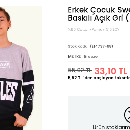
Erkek Çocuk Swe
Baskılı Açık Gri 
%90 Cotton-Pamuk %10 LCY
(E14737-68)
Marka
:
Breeze
33,10 TL
55,92 TL
5,52 TL
'den başlayan taksitl
Ürün stoklarım