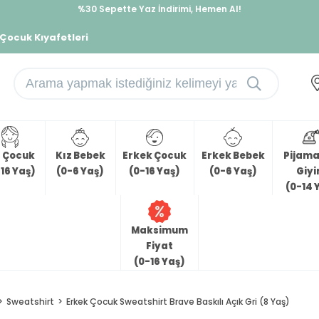
%30 Sepette Yaz İndirimi, Hemen Al!
İndirimlere ek %10 İndirimi Kap, Hemen Üye Ol!
 Çocuk Kıyafetleri
z Çocuk
Kız Bebek
Erkek Çocuk
Erkek Bebek
Pijama 
16 Yaş)
(0-6 Yaş)
(0-16 Yaş)
(0-6 Yaş)
Giy
(0-14 
Maksimum
Fiyat
(0-16 Yaş)
Sweatshirt
Erkek Çocuk Sweatshirt Brave Baskılı Açık Gri (8 Yaş)