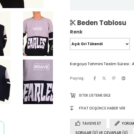
Beden Tablosu
Renk
Kargoya Tahmini Teslim Süresi
:
A
Paylaş:
İSTEK LISTEME EKLE
FIYAT DÜŞÜNCE HABER VER
TAVSIYE ET
YORUM
SORULAR (0) VE CEVAPLAR (0)