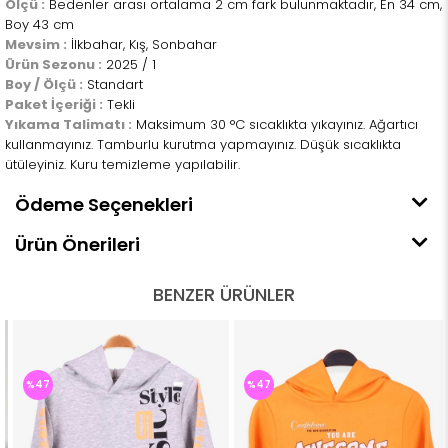
Ölçü :
Bedenler arası ortalama 2 cm fark bulunmaktadır, En 34 cm,
Boy 43 cm
Mevsim :
İlkbahar, Kış, Sonbahar
Ürün Sezonu :
2025 / 1
Boy / Ölçü :
Standart
Paket İçeriği :
Tekli
Yıkama Talimatı :
Maksimum 30 °C sıcaklıkta yıkayınız. Ağartıcı
kullanmayınız. Tamburlu kurutma yapmayınız. Düşük sıcaklıkta
ütüleyiniz. Kuru temizleme yapılabilir.
Ödeme Seçenekleri
Ürün Önerileri
BENZER ÜRÜNLER
%47
%47