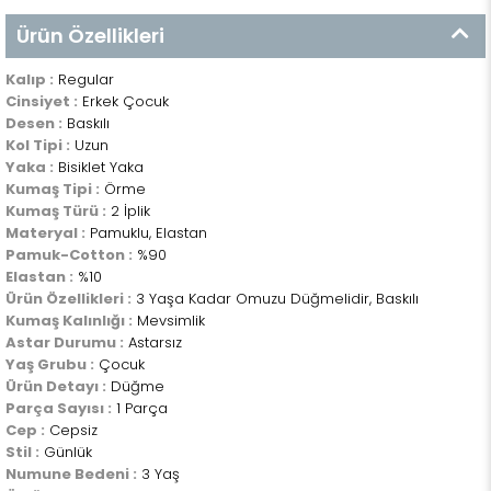
Ürün Özellikleri
Kalıp :
Regular
Cinsiyet :
Erkek Çocuk
Desen :
Baskılı
Kol Tipi :
Uzun
Yaka :
Bisiklet Yaka
Kumaş Tipi :
Örme
Kumaş Türü :
2 İplik
Materyal :
Pamuklu, Elastan
Pamuk-Cotton :
%90
Elastan :
%10
Ürün Özellikleri :
3 Yaşa Kadar Omuzu Düğmelidir, Baskılı
Kumaş Kalınlığı :
Mevsimlik
Astar Durumu :
Astarsız
Yaş Grubu :
Çocuk
Ürün Detayı :
Düğme
Parça Sayısı :
1 Parça
Cep :
Cepsiz
Stil :
Günlük
Numune Bedeni :
3 Yaş