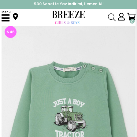
%30 Sepette Yaz İndirimi, Hemen Al!
İndirimlere ek %10 İndirimi Kap, Hemen Üye Ol!
Menu
Anasayfa
Erkek Çocuk
Üst Giyim
Sweatshirt
Erkek Bebek Sweatshirt Çiftliğin Şimşeği Mint Yeşili (1.5 Yaş)
0
%
46
İndirim