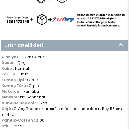
Ürün Özellikleri
Cinsiyet :
Erkek Çocuk
Desen :
Çizgili
Kalıp :
Normal
Kol Tipi :
Uzun
Kumaş Tipi :
Örme
Kumaş Türü :
2 İplik
Materyal :
Pamuklu
Mevsim :
Kış, Sonbahar
Numune Bedeni :
9 Yaş
Ölçü :
9 Yaş, Bedenler arası 1 cm fark bulunmaktadır., Boy 55 cm,
En 41 cm
Pamuk-Cotton :
%100
Stil :
Trend