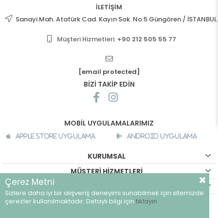
İLETİŞİM
Sanayi Mah. Atatürk Cad. Kayın Sok. No:5 Güngören / İSTANBUL
Müşteri Hizmetleri:
+90 212 505 55 77
[email protected]
BİZİ TAKİP EDİN
MOBİL UYGULAMALARIMIZ
Apple Store Uygulama
Android Uygulama
KURUMSAL
MÜŞTERİ HİZMETLERİ
Çerez Metni
ALIŞVERİŞ BİLGİLERİ
Sizlere daha iyi bir alışveriş deneyimi sunabilmek için sitemizde
©
breeze.com.tr - Tüm hakları saklıdır.
çerezler kullanılmaktadır. Detaylı bilgi için
tıklayın