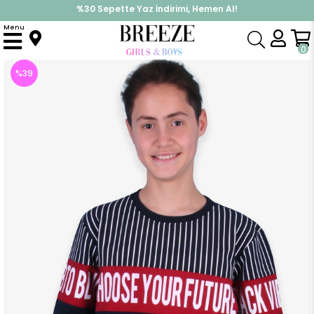
%30 Sepette Yaz İndirimi, Hemen Al!
İndirimlere ek %10 İndirimi Kap, Hemen Üye Ol!
Menu
Anasayfa
Erkek Çocuk
Üst Giyim
Sweatshirt
Erkek Çocuk Sweatshirt Çizgi Detaylı Baskılı Lacivert (9 Yaş)
0
%
39
İndirim