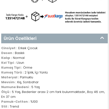
Ürün Özellikleri
Cinsiyet :
Erkek Çocuk
Desen :
Baskılı
Kalıp :
Normal
Kol Tipi :
Uzun
Kumaş Tipi :
Örme
Kumaş Türü :
2 İplik, İçi Yünlü
Materyal :
Pamuklu
Mevsim :
Kış, Sonbahar
Numune Bedeni :
5 Yaş
Ölçü :
5 Yaş, Bedenler arası 2 cm fark bulunmaktadır., Boy 46 cm,
En 37 cm
Pamuk-Cotton :
%100
Stil :
Trend