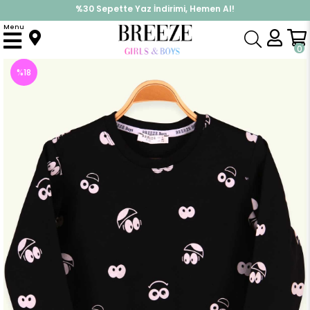
%30 Sepette Yaz İndirimi, Hemen Al!
İndirimlere ek %10 İndirimi Kap, Hemen Üye Ol!
Menu
Anasayfa
Erkek Çocuk
Üst Giyim
Sweatshirt
Erkek Çocuk Sweatshirt Emoji Desenli Siyah (5-9 Yaş)
0
%
18
İndirim