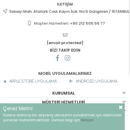
İLETİŞİM
Sanayi Mah. Atatürk Cad. Kayın Sok. No:5 Güngören / İSTANBUL
Müşteri Hizmetleri:
+90 212 505 55 77
[email protected]
BİZİ TAKİP EDİN
MOBİL UYGULAMALARIMIZ
Apple Store Uygulama
Android Uygulama
KURUMSAL
MÜŞTERİ HİZMETLERİ
Çerez Metni
ALIŞVERİŞ BİLGİLERİ
Sizlere daha iyi bir alışveriş deneyimi sunabilmek için sitemizde
©
breeze.com.tr - Tüm hakları saklıdır.
çerezler kullanılmaktadır. Detaylı bilgi için
tıklayın