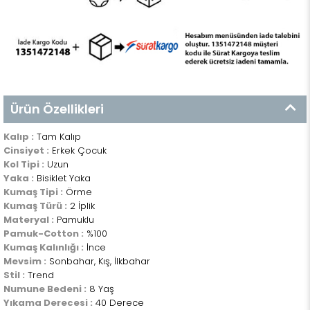
Ürün Özellikleri
Kalıp :
Tam Kalıp
Cinsiyet :
Erkek Çocuk
Kol Tipi :
Uzun
Yaka :
Bisiklet Yaka
Kumaş Tipi :
Örme
Kumaş Türü :
2 İplik
Materyal :
Pamuklu
Pamuk-Cotton :
%100
Kumaş Kalınlığı :
İnce
Mevsim :
Sonbahar, Kış, İlkbahar
Stil :
Trend
Numune Bedeni :
8 Yaş
Yıkama Derecesi :
40 Derece