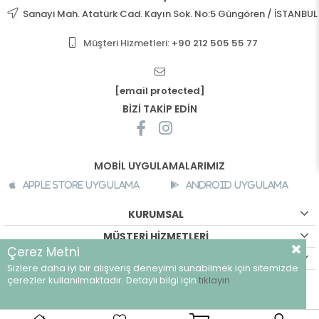
Sanayi Mah. Atatürk Cad. Kayın Sok. No:5 Güngören / İSTANBUL
Müşteri Hizmetleri:
+90 212 505 55 77
[email protected]
BİZİ TAKİP EDİN
MOBİL UYGULAMALARIMIZ
Apple Store Uygulama
Android Uygulama
KURUMSAL
MÜŞTERİ HİZMETLERİ
Çerez Metni
ALIŞVERİŞ BİLGİLERİ
Sizlere daha iyi bir alışveriş deneyimi sunabilmek için sitemizde
©
breeze.com.tr - Tüm hakları saklıdır.
çerezler kullanılmaktadır. Detaylı bilgi için
tıklayın