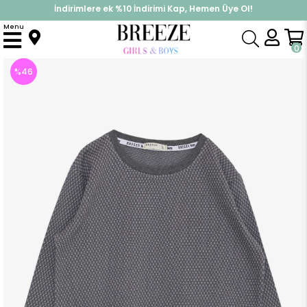
İndirimlere ek %10 İndirimi Kap, Hemen Üye Ol!
%30 Sepette Yaz İndirimi, Hemen Al!
Menu
Anasayfa
Erkek Çocuk
Üst Giyim
Sweatshirt
Erkek Çocuk Sweatshirt Desenli Gri (5 Yaş)
0
%
46
İndirim