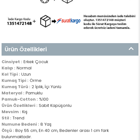
Ürün Özellikleri
Cinsiyet :
Erkek Çocuk
Kalıp :
Normal
Kol Tipi :
Uzun
Kumaş Tipi :
Örme
Kumaş Türü :
2 İplik, İçi Yünlü
Materyal :
Pamuklu
Pamuk-Cotton :
%100
Ürün Özellikleri :
Sabit Kapüşonlu
Mevsim :
Kış
Stil :
Trend
Numune Bedeni :
8 Yaş
Ölçü :
Boy 55 cm, En 40 cm, Bedenler arası 1 cm fark
bulunmaktadır.