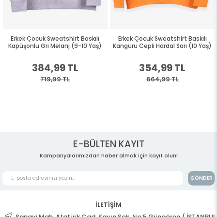
Erkek Çocuk Sweatshirt Baskılı
Erkek Çocuk Sweatshirt Baskılı
Kapüşonlu Gri Melanj (9-10 Yaş)
Kanguru Cepli Hardal Sarı (10 Yaş)
384,99 TL
354,99 TL
719,99 TL
664,99 TL
E-BÜLTEN KAYIT
Kampanyalarımızdan haber almak için kayıt olun!
GÖNDER
İLETİŞİM
Sanayi Mah. Atatürk Cad. Kayın Sok. No:5 Güngören / İSTANBUL