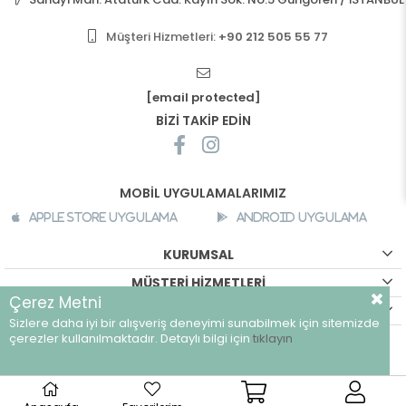
Müşteri Hizmetleri:
+90 212 505 55 77
[email protected]
BİZİ TAKİP EDİN
MOBİL UYGULAMALARIMIZ
Apple Store Uygulama
Android Uygulama
KURUMSAL
MÜŞTERİ HİZMETLERİ
Çerez Metni
ALIŞVERİŞ BİLGİLERİ
Sizlere daha iyi bir alışveriş deneyimi sunabilmek için sitemizde
©
breeze.com.tr - Tüm hakları saklıdır.
çerezler kullanılmaktadır. Detaylı bilgi için
tıklayın