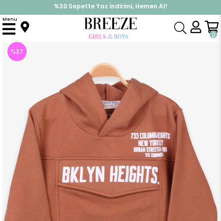
%30 Sepette Yaz İndirimi, Hemen Al!
İndirimlere ek %10 İndirimi Kap, Hemen Üye Ol!
Menu
Anasayfa
Erkek Çocuk
Üst Giyim
Sweatshirt
Erkek Çocuk Sweatshirt Kapüşonlu Açık Kahverengi (9 Yaş)
0
%
37
İndirim