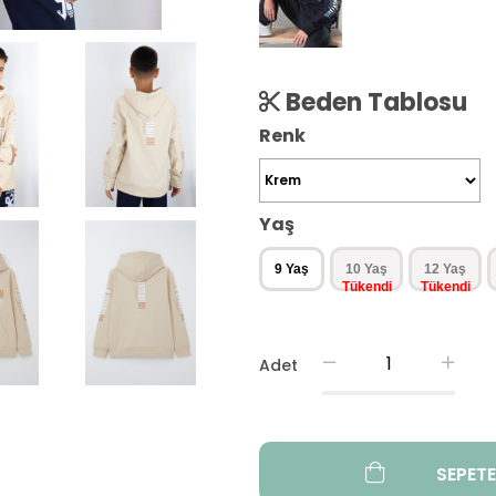
Beden Tablosu
Renk
Yaş
9 Yaş
10 Yaş
12 Yaş
Adet