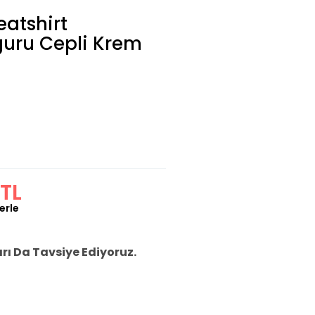
atshirt
uru Cepli Krem
 TL
erle
ı Da Tavsiye Ediyoruz.