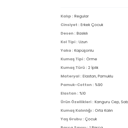
Kalıp :
Regular
Cinsiyet :
Erkek Çocuk
Desen :
Baskılı
Kol Tipi :
Uzun
Yaka :
Kapüşonlu
Kumaş Tipi :
Örme
Kumaş Türü :
2 İplik
Materyal :
Elastan, Pamuklu
Pamuk-Cotton :
%90
Elastan :
%10
Ürün Özellikleri :
Kanguru Cep, Sab
Kumaş Kalınlığı :
Orta Kalın
Yaş Grubu :
Çocuk
Parça Sayısı :
1 Parça