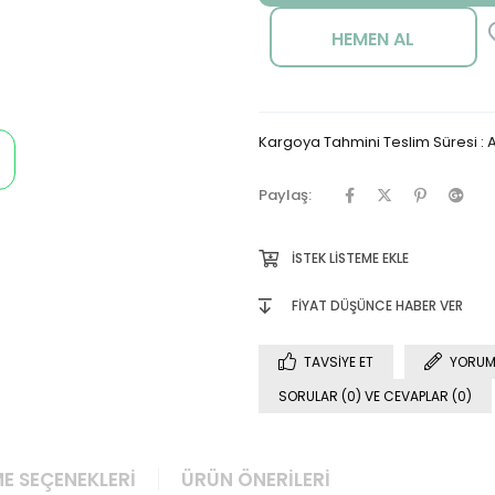
Kargoya Tahmini Teslim Süresi
:
A
Paylaş:
İSTEK LISTEME EKLE
FIYAT DÜŞÜNCE HABER VER
TAVSIYE ET
YORUM
SORULAR (0) VE CEVAPLAR (0)
E SEÇENEKLERI
ÜRÜN ÖNERILERI