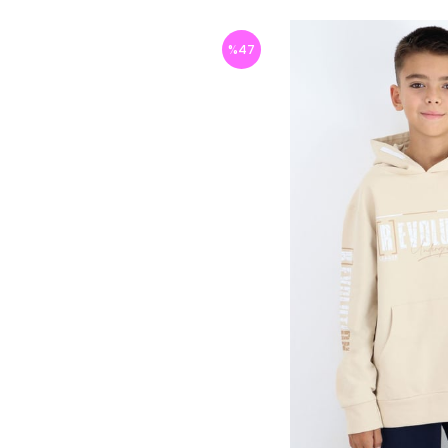
%
47
İndirim