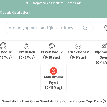
%30 Sepette Yaz İndirimi, Hemen Al!
İndirimlere ek %10 İndirimi Kap, Hemen Üye Ol!
 Çocuk Kıyafetleri
z Çocuk
Kız Bebek
Erkek Çocuk
Erkek Bebek
Pijama 
16 Yaş)
(0-6 Yaş)
(0-16 Yaş)
(0-6 Yaş)
Giy
(0-14 
Maksimum
Fiyat
(0-16 Yaş)
Sweatshirt
Erkek Çocuk Sweatshirt Kapüşonlu Kanguru Cepli Krem (9 