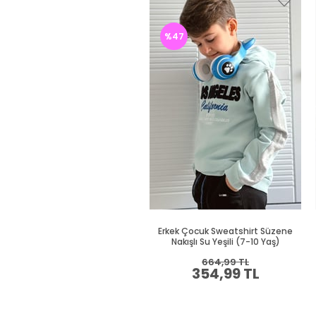
%47
Erkek Çocuk Sweatshirt Süzene
Nakışlı Su Yeşili (7-10 Yaş)
664,99 TL
354,99 TL