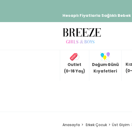
Hesaplı Fiyatlarla Sağlıklı Bebek
Kı
Outlet
Doğum Günü
(0-
(0-16 Yaş)
Kıyafetleri
Anasayfa
Erkek Çocuk
Üst Giyim