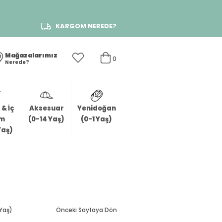
KARGOM NEREDE?
Mağazalarımız
0
Nerede?
& İç
Aksesuar
Yenidoğan
im
(0-14 Yaş)
(0-1 Yaş)
Yaş)
Yaş)
Önceki Sayfaya Dön