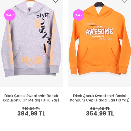
%47
%47
Erkek Çocuk Sweatshirt Baskılı
Erkek Çocuk Sweatshirt Baskılı
Kapüşonlu Gri Melanj (9-10 Yaş)
Kanguru Cepli Hardal Sarı (10 Yaş)
719,99 TL
664,99 TL
384,99 TL
354,99 TL