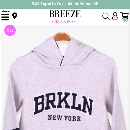
%30 Sepette Yaz İndirimi, Hemen Al!
İndirimlere ek %10 İndirimi Kap, Hemen Üye Ol!
Menu
Anasayfa
Erkek Çocuk
Üst Giyim
Sweatshirt
Erkek Çocuk Sweatshirt Kapüşonlu Nakışlı Bej Melanj (4 Yaş)
0
%
38
İndirim