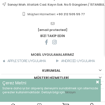
Sanayi Mah. Atatürk Cad. Kayın Sok. No:5 Güngören / İSTANBUL
Müşteri Hizmetleri:
+90 212 505 55 77
[email protected]
BİZİ TAKİP EDİN
MOBİL UYGULAMALARIMIZ
Apple Store Uygulama
Android Uygulama
KURUMSAL
MÜŞTERİ HİZMETLERİ
Çerez Metni
ALIŞVERİŞ BİLGİLERİ
Sizlere daha iyi bir alışveriş deneyimi sunabilmek için sitemizde
©
breeze.com.tr - Tüm hakları saklıdır.
çerezler kullanılmaktadır. Detaylı bilgi için
tıklayın