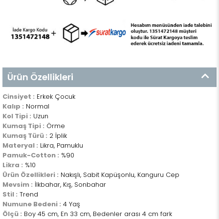
Ürün Özellikleri
Cinsiyet :
Erkek Çocuk
Kalıp :
Normal
Kol Tipi :
Uzun
Kumaş Tipi :
Örme
Kumaş Türü :
2 İplik
Materyal :
Likra, Pamuklu
Pamuk-Cotton :
%90
Likra :
%10
Ürün Özellikleri :
Nakışlı, Sabit Kapüşonlu, Kanguru Cep
Mevsim :
İlkbahar, Kış, Sonbahar
Stil :
Trend
Numune Bedeni :
4 Yaş
Ölçü :
Boy 45 cm, En 33 cm, Bedenler arası 4 cm fark