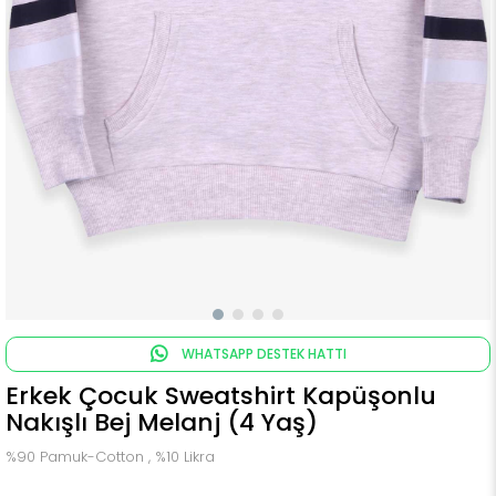
WHATSAPP DESTEK HATTI
Erkek Çocuk Sweatshirt Kapüşonlu
Nakışlı Bej Melanj (4 Yaş)
%90 Pamuk-Cotton , %10 Likra