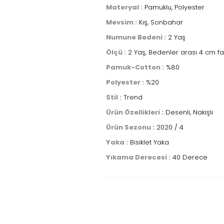
Materyal :
Pamuklu, Polyester
Mevsim :
Kış, Sonbahar
Numune Bedeni :
2 Yaş
Ölçü :
2 Yaş, Bedenler arası 4 cm fa
Pamuk-Cotton :
%80
Polyester :
%20
Stil :
Trend
Ürün Özellikleri :
Desenli, Nakışlı
Ürün Sezonu :
2020 / 4
Yaka :
Bisiklet Yaka
Yıkama Derecesi :
40 Derece