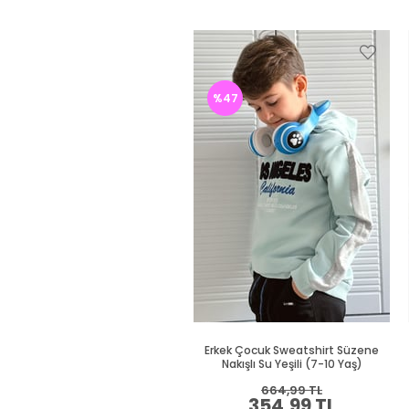
%47
Erkek Çocuk Sweatshirt Süzene
Nakışlı Su Yeşili (7-10 Yaş)
664,99 TL
354,99 TL