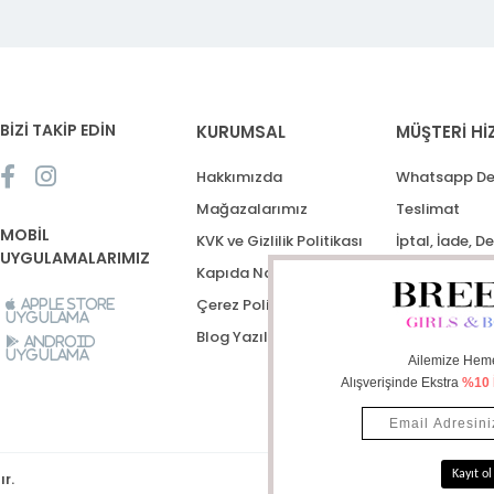
BİZİ TAKİP EDİN
KURUMSAL
MÜŞTERİ Hİ
Hakkımızda
Whatsapp De
Mağazalarımız
Teslimat
MOBİL
KVK ve Gizlilik Politikası
İptal, İade, D
UYGULAMALARIMIZ
Kapıda Nakit Ödeme
Destek Talep
Çerez Politikası
Apple Store
Uygulama
Blog Yazıları
Android
Uygulama
ır.