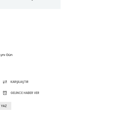
ynı Gün
KARŞILAŞTIR
GELINCE HABER VER
 YAZ