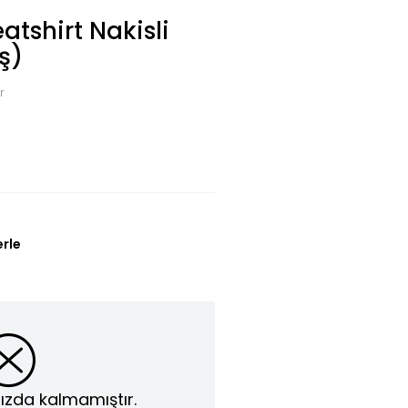
tshirt Nakisli
ş)
r
erle
ızda kalmamıştır.