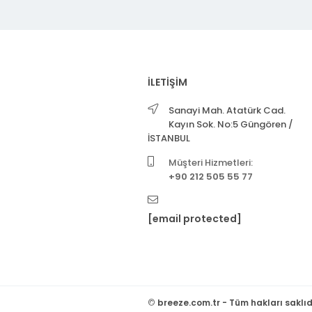
İLETİŞİM
Sanayi Mah. Atatürk Cad.
Kayın Sok. No:5 Güngören /
İSTANBUL
Müşteri Hizmetleri:
+90 212 505 55 77
[email protected]
©
breeze.com.tr - Tüm hakları saklıd