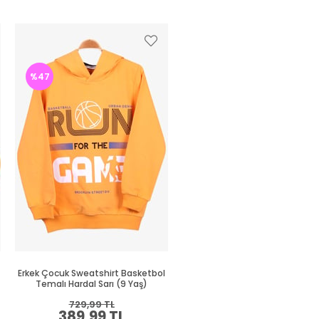
%47
%47
Erkek Çocuk Sweatshirt Basketbol
Erkek Çocuk Sweatshirt Süze
Temalı Hardal Sarı (9 Yaş)
Nakışlı Krem (8-10 Yaş)
729,99 TL
664,99 TL
389,99 TL
349,99 TL