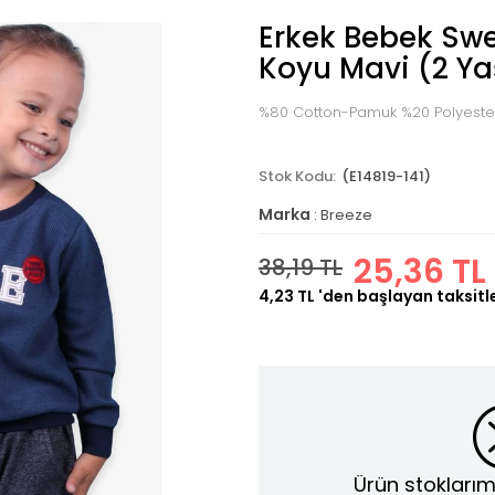
Erkek Bebek Swea
Koyu Mavi (2 Ya
%80 Cotton-Pamuk %20 Polyeste
(E14819-141)
Marka
:
Breeze
25,36 TL
38,19 TL
4,23 TL
'den başlayan taksitl
Ürün stoklarım