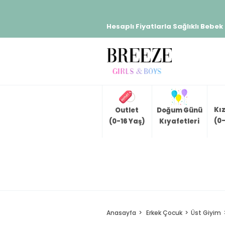
Hesaplı Fiyatlarla Sağlıklı Bebek
Kı
Outlet
Doğum Günü
(0-
(0-16 Yaş)
Kıyafetleri
Anasayfa
Erkek Çocuk
Üst Giyim