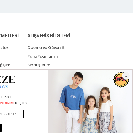
ZMETLERİ
ALIŞVERİŞ BİLGİLERİ
stek
Ödeme ve Güvenlik
Para Puanlarım
eğişim
Siparişlerim
lerim
Kargo Takip
İade Taleplerim