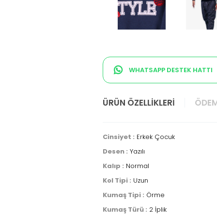
WHATSAPP DESTEK HATTI
ÜRÜN ÖZELLIKLERI
ÖDEM
Cinsiyet :
Erkek Çocuk
Desen :
Yazılı
Kalıp :
Normal
Kol Tipi :
Uzun
Kumaş Tipi :
Örme
Kumaş Türü :
2 İplik