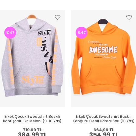
%47
%47
Erkek Çocuk Sweatshirt Baskılı
Erkek Çocuk Sweatshirt Baskılı
Kapüşonlu Gri Melanj (9-10 Yaş)
Kanguru Cepli Hardal Sarı (10 Yaş)
719,99 TL
664,99 TL
384,99 TL
354,99 TL