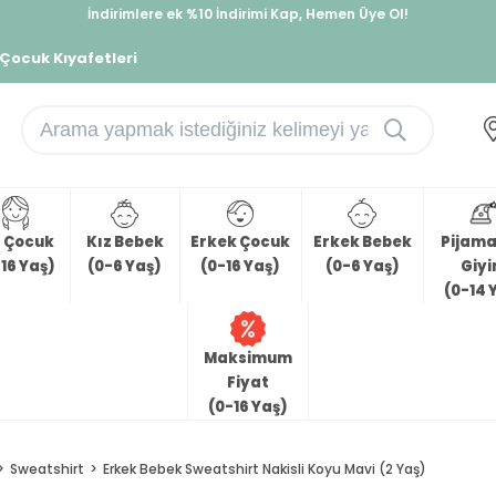
İndirimlere ek %10 İndirimi Kap, Hemen Üye Ol!
%30 Sepette Yaz İndirimi, Hemen Al!
 Çocuk Kıyafetleri
z Çocuk
Kız Bebek
Erkek Çocuk
Erkek Bebek
Pijama 
16 Yaş)
(0-6 Yaş)
(0-16 Yaş)
(0-6 Yaş)
Giy
(0-14 
Maksimum
Fiyat
(0-16 Yaş)
Sweatshirt
Erkek Bebek Sweatshirt Nakisli Koyu Mavi (2 Yaş)