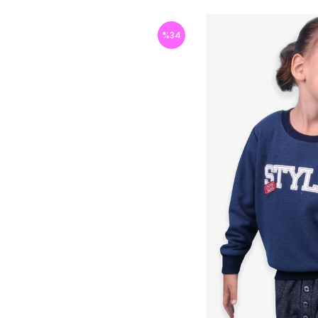
%
34
İndirim