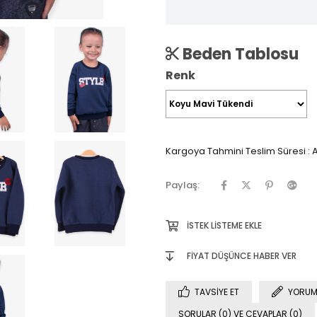
Beden Tablosu
Renk
Kargoya Tahmini Teslim Süresi
:
A
Paylaş:
İSTEK LISTEME EKLE
FIYAT DÜŞÜNCE HABER VER
TAVSIYE ET
YORUM
SORULAR (0) VE CEVAPLAR (0)