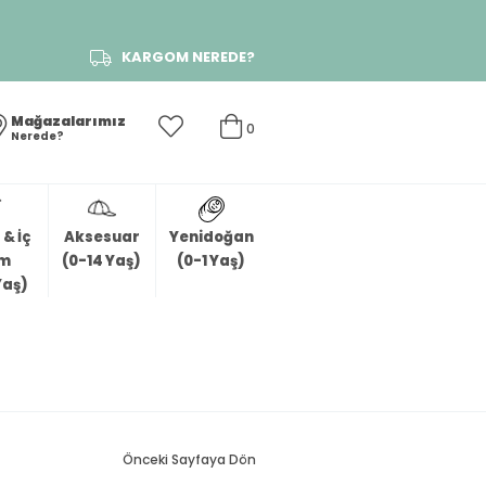
KARGOM NEREDE?
Mağazalarımız
0
Nerede?
& İç
Aksesuar
Yenidoğan
im
(0-14 Yaş)
(0-1 Yaş)
Yaş)
Önceki Sayfaya Dön