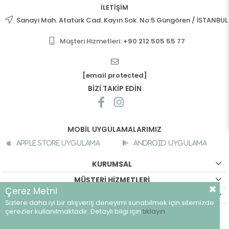
İLETİŞİM
Sanayi Mah. Atatürk Cad. Kayın Sok. No:5 Güngören / İSTANBUL
Müşteri Hizmetleri:
+90 212 505 55 77
[email protected]
BİZİ TAKİP EDİN
MOBİL UYGULAMALARIMIZ
Apple Store Uygulama
Android Uygulama
KURUMSAL
MÜŞTERİ HİZMETLERİ
Çerez Metni
ALIŞVERİŞ BİLGİLERİ
Sizlere daha iyi bir alışveriş deneyimi sunabilmek için sitemizde
©
breeze.com.tr - Tüm hakları saklıdır.
çerezler kullanılmaktadır. Detaylı bilgi için
tıklayın