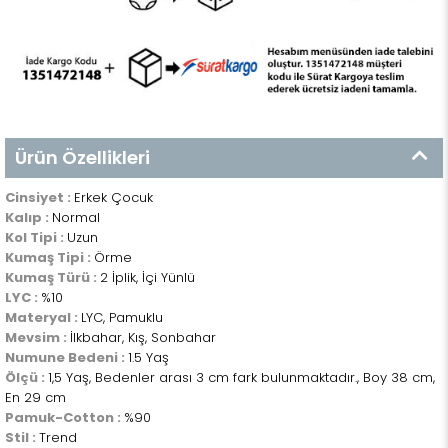
Ürün Özellikleri
Cinsiyet :
Erkek Çocuk
Kalıp :
Normal
Kol Tipi :
Uzun
Kumaş Tipi :
Örme
Kumaş Türü :
2 İplik, İçi Yünlü
LYC :
%10
Materyal :
LYC, Pamuklu
Mevsim :
İlkbahar, Kış, Sonbahar
Numune Bedeni :
1.5 Yaş
Ölçü :
1,5 Yaş, Bedenler arası 3 cm fark bulunmaktadır., Boy 38 cm,
En 29 cm
Pamuk-Cotton :
%90
Stil :
Trend