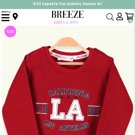
%30 Sepette Yaz İndirimi, Hemen Al!
İndirimlere ek %10 İndirimi Kap, Hemen Üye Ol!
Menu
Anasayfa
Erkek Çocuk
Üst Giyim
Sweatshirt
Erkek Bebek Sweatshirt Nakışlı Bordo (1.5 Yaş)
0
%
20
İndirim