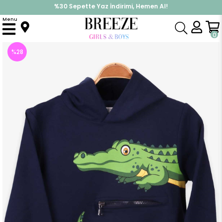
%30 Sepette Yaz İndirimi, Hemen Al!
İndirimlere ek %10 İndirimi Kap, Hemen Üye Ol!
Menu
Anasayfa
Erkek Çocuk
Üst Giyim
Sweatshirt
Erkek Çocuk Sweatshirt Timsah Baskılı Kapüşonlu Lacivert (9 Yaş)
0
%
28
İndirim