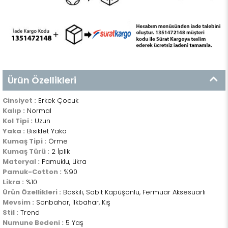
Ürün Özellikleri
Cinsiyet :
Erkek Çocuk
Kalıp :
Normal
Kol Tipi :
Uzun
Yaka :
Bisiklet Yaka
Kumaş Tipi :
Örme
Kumaş Türü :
2 İplik
Materyal :
Pamuklu, Likra
Pamuk-Cotton :
%90
Likra :
%10
Ürün Özellikleri :
Baskılı, Sabit Kapüşonlu, Fermuar Aksesuarlı
Mevsim :
Sonbahar, İlkbahar, Kış
Stil :
Trend
Numune Bedeni :
5 Yaş