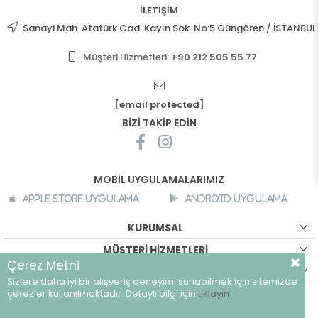
İLETİŞİM
Sanayi Mah. Atatürk Cad. Kayın Sok. No:5 Güngören / İSTANBUL
Müşteri Hizmetleri:
+90 212 505 55 77
[email protected]
BİZİ TAKİP EDİN
MOBİL UYGULAMALARIMIZ
Apple Store Uygulama
Android Uygulama
KURUMSAL
MÜŞTERİ HİZMETLERİ
Çerez Metni
ALIŞVERİŞ BİLGİLERİ
Sizlere daha iyi bir alışveriş deneyimi sunabilmek için sitemizde
©
breeze.com.tr - Tüm hakları saklıdır.
çerezler kullanılmaktadır. Detaylı bilgi için
tıklayın