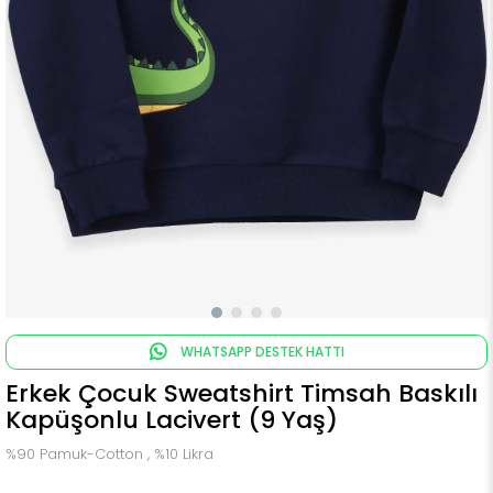
WHATSAPP DESTEK HATTI
Erkek Çocuk Sweatshirt Timsah Baskılı
Kapüşonlu Lacivert (9 Yaş)
%90 Pamuk-Cotton , %10 Likra