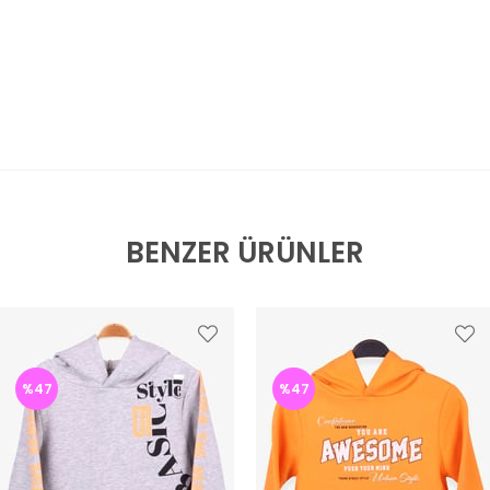
BENZER ÜRÜNLER
%47
%47