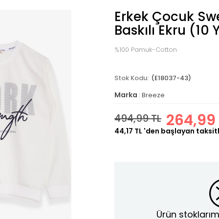
Erkek Çocuk Swe
Baskılı Ekru (10 
%100 Pamuk-Cotton
(E18037-43)
Marka
:
Breeze
264,99
494,99 TL
44,17 TL
'den başlayan taksitl
Ürün stoklarım