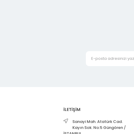
İLETİŞİM
Sanayi Mah. Atatürk Cad.
Kayın Sok. No:5 Güngören /
İSTANBUL