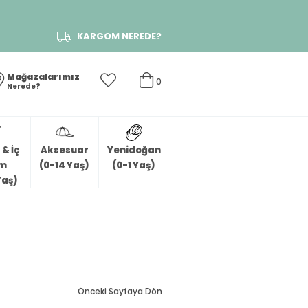
KARGOM NEREDE?
Mağazalarımız
0
Nerede?
& İç
Aksesuar
Yenidoğan
im
(0-14 Yaş)
(0-1 Yaş)
Yaş)
Önceki Sayfaya Dön