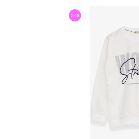
%
46
İndirim