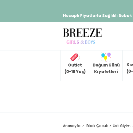
Hesaplı Fiyatlarla Sağlıklı Bebek
Kı
Outlet
Doğum Günü
(0-
(0-16 Yaş)
Kıyafetleri
Anasayfa
Erkek Çocuk
Üst Giyim