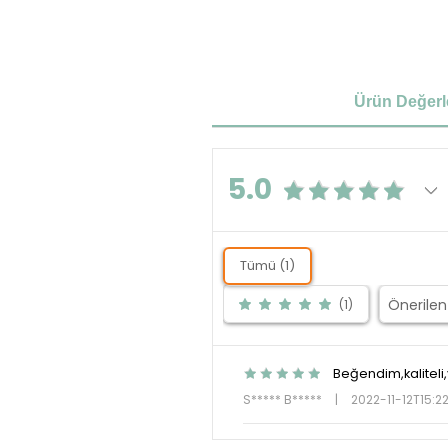
Ürün Değerl
5.0
Tümü (1)
(1)
Beğendim,kaliteli
S***** B*****
|
2022-11-12T15:2