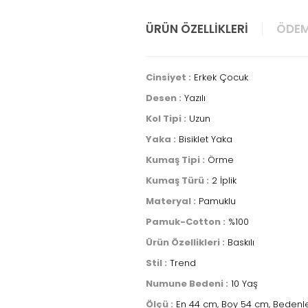
ÜRÜN ÖZELLIKLERI
ÖDEM
Cinsiyet :
Erkek Çocuk
Desen :
Yazılı
Kol Tipi :
Uzun
Yaka :
Bisiklet Yaka
Kumaş Tipi :
Örme
Kumaş Türü :
2 İplik
Materyal :
Pamuklu
Pamuk-Cotton :
%100
Ürün Özellikleri :
Baskılı
Stil :
Trend
Numune Bedeni :
10 Yaş
Ölçü :
En 44 cm, Boy 54 cm, Bedenler