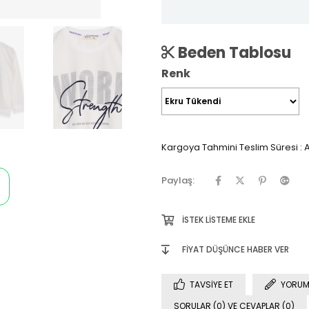
Beden Tablosu
Renk
Kargoya Tahmini Teslim Süresi
:
A
Paylaş:
İSTEK LISTEME EKLE
FIYAT DÜŞÜNCE HABER VER
TAVSIYE ET
YORUM
SORULAR (0) VE CEVAPLAR (0)