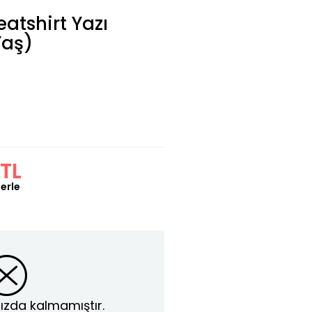
atshirt Yazı
Yaş)
 TL
erle
ızda kalmamıştır.