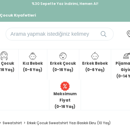
%30 Sepette Yaz İndirimi, Hemen Al!
İndirimlere ek %10 İndirimi Kap, Hemen Üye Ol!
 Çocuk Kıyafetleri
z Çocuk
Kız Bebek
Erkek Çocuk
Erkek Bebek
Pijama 
16 Yaş)
(0-6 Yaş)
(0-16 Yaş)
(0-6 Yaş)
Giy
(0-14 
Maksimum
Fiyat
(0-16 Yaş)
Sweatshirt
Erkek Çocuk Sweatshirt Yazı Baskılı Ekru (10 Yaş)