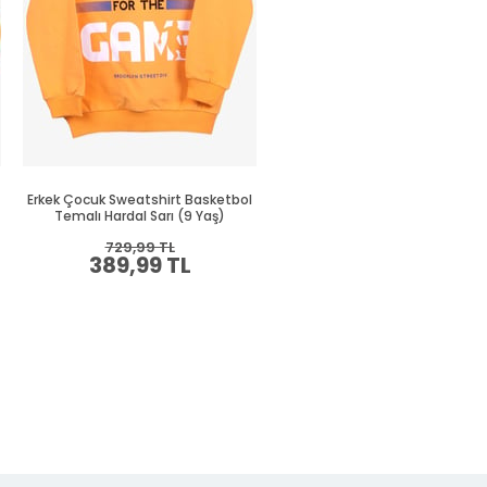
Erkek Çocuk Sweatshirt Basketbol
Erkek Çocuk Sweatshirt Süze
Temalı Hardal Sarı (9 Yaş)
Nakışlı Krem (8-10 Yaş)
729,99 TL
664,99 TL
389,99 TL
349,99 TL