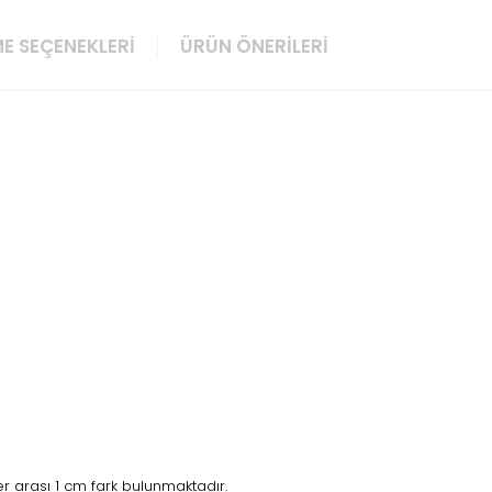
E SEÇENEKLERI
ÜRÜN ÖNERILERI
 arası 1 cm fark bulunmaktadır.