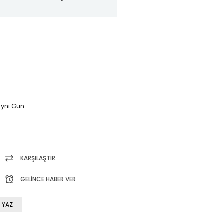
ynı Gün
KARŞILAŞTIR
GELINCE HABER VER
 YAZ