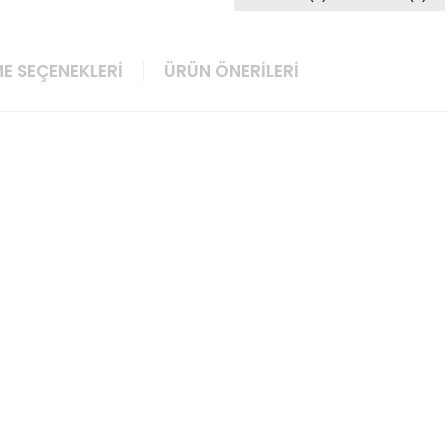
E SEÇENEKLERI
ÜRÜN ÖNERILERI