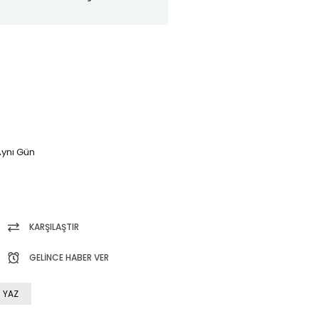
ynı Gün
KARŞILAŞTIR
GELINCE HABER VER
 YAZ