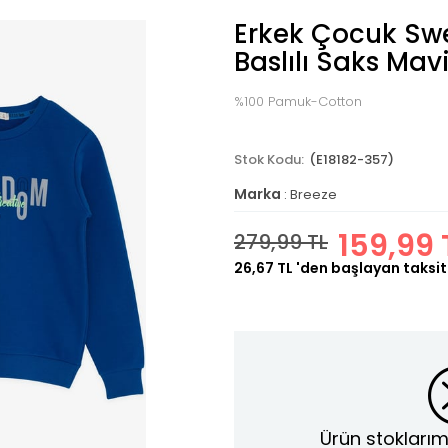
Erkek Çocuk Swe
Baslılı Saks Mav
%100 Pamuk-Cotton
(E18182-357)
Marka
:
Breeze
159,99 
279,99 TL
26,67 TL
'den başlayan taksit
Ürün stoklarım