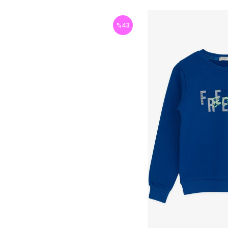
%
43
İndirim