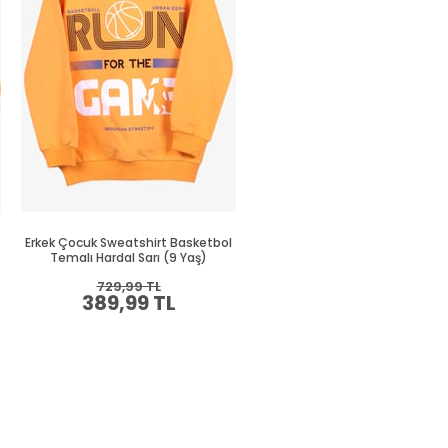
Erkek Çocuk Sweatshirt Basketbol
Erkek Çocuk Sweatshirt Süze
Temalı Hardal Sarı (9 Yaş)
Nakışlı Krem (8-10 Yaş)
729,99 TL
664,99 TL
389,99 TL
349,99 TL