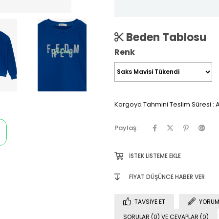
Beden Tablosu
Renk
Kargoya Tahmini Teslim Süresi
:
A
Paylaş:
İSTEK LISTEME EKLE
FIYAT DÜŞÜNCE HABER VER
TAVSIYE ET
YORUM
SORULAR (0) VE CEVAPLAR (0)