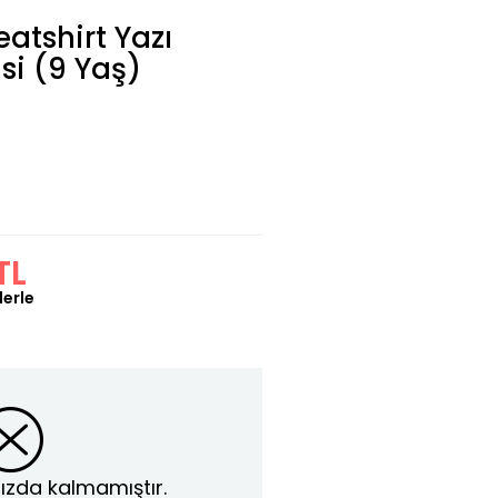
atshirt Yazı
isi (9 Yaş)
TL
lerle
ızda kalmamıştır.