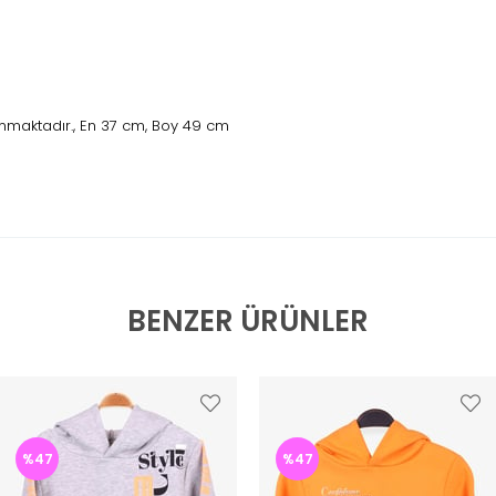
nmaktadır., En 37 cm, Boy 49 cm
BENZER ÜRÜNLER
%47
%47