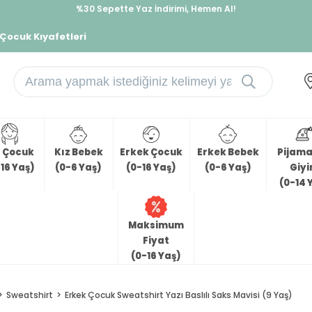
%30 Sepette Yaz İndirimi, Hemen Al!
İndirimlere ek %10 İndirimi Kap, Hemen Üye Ol!
 Çocuk Kıyafetleri
z Çocuk
Kız Bebek
Erkek Çocuk
Erkek Bebek
Pijama 
16 Yaş)
(0-6 Yaş)
(0-16 Yaş)
(0-6 Yaş)
Giy
(0-14 
Maksimum
Fiyat
(0-16 Yaş)
Sweatshirt
Erkek Çocuk Sweatshirt Yazı Baslılı Saks Mavisi (9 Yaş)