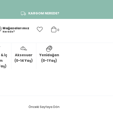
KARGOM NEREDE?
Mağazalarımız
0
Nerede?
& İç
Aksesuar
Yenidoğan
im
(0-14 Yaş)
(0-1 Yaş)
Yaş)
Önceki Sayfaya Dön