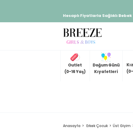
Hesaplı Fiyatlarla Sağlıklı Bebek
Kı
Outlet
Doğum Günü
(0-
(0-16 Yaş)
Kıyafetleri
Anasayfa
Erkek Çocuk
Üst Giyim