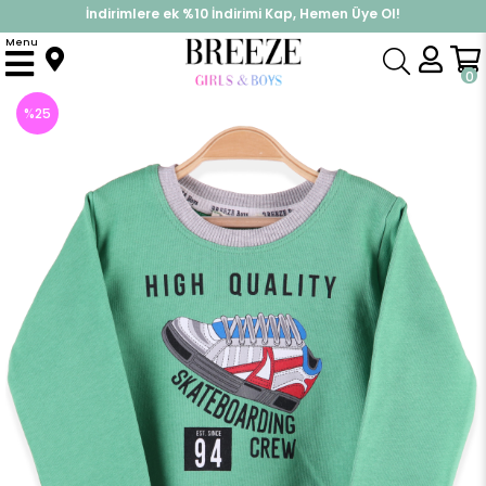
İndirimlere ek %10 İndirimi Kap, Hemen Üye Ol!
%30 Sepette Yaz İndirimi, Hemen Al!
Menu
Anasayfa
Erkek Bebek
Üst Giyim
Sweatshirt
Erkek Bebek Sweatshirt Ayakkabı Baskılı Yeşil (1.5 Yaş)
0
%
25
İndirim