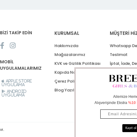
BİZİ TAKİP EDİN
KURUMSAL
MÜŞTERİ Hİ
Hakkımızda
Whatsapp De
Mağazalarımız
Teslimat
MOBİL
KVK ve Gizlilik Politikası
İptal, İade, D
UYGULAMALARIMIZ
Kapıda Nakit Ödeme
Destek Talep
Çerez Politikası
Apple Store
Uygulama
Blog Yazıları
Android
Uygulama
ır.