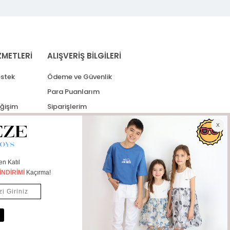
ZMETLERİ
ALIŞVERİŞ BİLGİLERİ
stek
Ödeme ve Güvenlik
Para Puanlarım
eğişim
Siparişlerim
lerim
Kargo Takip
İade Taleplerim