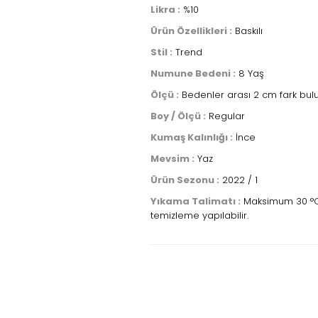
Likra :
%10
Ürün Özellikleri :
Baskılı
Stil :
Trend
Numune Bedeni :
8 Yaş
Ölçü :
Bedenler arası 2 cm fark bul
Boy / Ölçü :
Regular
Kumaş Kalınlığı :
İnce
Mevsim :
Yaz
Ürün Sezonu :
2022 / 1
Yıkama Talimatı :
Maksimum 30 °C sı
temizleme yapılabilir.