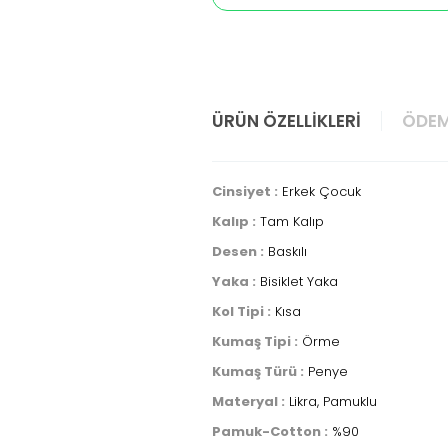
ÜRÜN ÖZELLIKLERI
ÖDEM
Cinsiyet :
Erkek Çocuk
Kalıp :
Tam Kalıp
Desen :
Baskılı
Yaka :
Bisiklet Yaka
Kol Tipi :
Kısa
Kumaş Tipi :
Örme
Kumaş Türü :
Penye
Materyal :
Likra, Pamuklu
Pamuk-Cotton :
%90