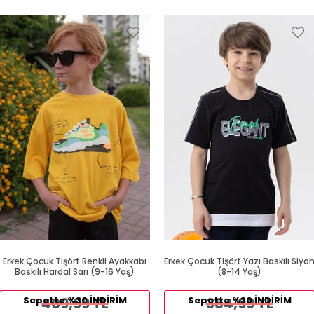
Erkek Çocuk Tişört Renkli Ayakkabı
Erkek Çocuk Tişört Yazı Baskılı Siya
Baskılı Hardal Sarı (9-16 Yaş)
(8-14 Yaş)
Sepette %30 İNDİRİM
409,99 TL
Sepette %30 İNDİRİM
384,99 TL