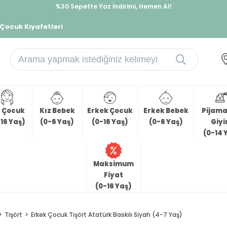
%30 Sepette Yaz İndirimi, Hemen Al!
İndirimlere ek %10 İndirimi Kap, Hemen Üye Ol!
 Çocuk Kıyafetleri
z Çocuk
Kız Bebek
Erkek Çocuk
Erkek Bebek
Pijama 
16 Yaş)
(0-6 Yaş)
(0-16 Yaş)
(0-6 Yaş)
Giy
(0-14 
Maksimum
Fiyat
(0-16 Yaş)
Tişört
Erkek Çocuk Tişört Atatürk Baskılı Siyah (4-7 Yaş)