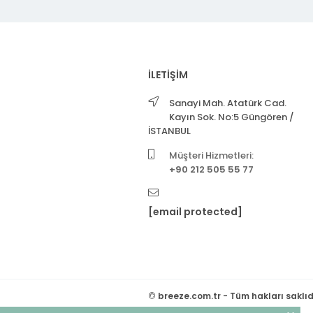
İLETİŞİM
Sanayi Mah. Atatürk Cad.
Kayın Sok. No:5 Güngören /
İSTANBUL
Müşteri Hizmetleri:
+90 212 505 55 77
[email protected]
©
breeze.com.tr - Tüm hakları saklıd