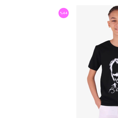
%
44
İndirim