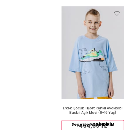
Erkek Çocuk Tişört Renkli Ayakkabı
Baskılı Açık Mavi (9-16 Yaş)
Sepette %30 İNDİRİM
454,99 TL