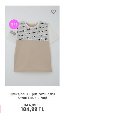
%46
%46
h
Erkek Çocuk Tişört Yazı Baskılı
Erkek Çocuk Tişört Renkli Ayakk
Armalı Ekru (10 Yaş)
Baskılı Siyah (9 Yaş)
344,99 TL
409,99 TL
184,99 TL
219,99 TL