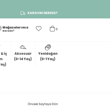
KARGOM NEREDE?
Mağazalarımız
0
Nerede?
& İç
Aksesuar
Yenidoğan
im
(0-14 Yaş)
(0-1 Yaş)
Yaş)
Önceki Sayfaya Dön