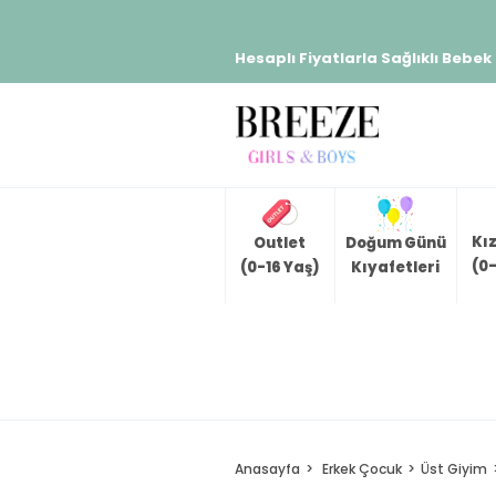
Hesaplı Fiyatlarla Sağlıklı Bebek
Kı
Outlet
Doğum Günü
(0-
(0-16 Yaş)
Kıyafetleri
Anasayfa
Erkek Çocuk
Üst Giyim