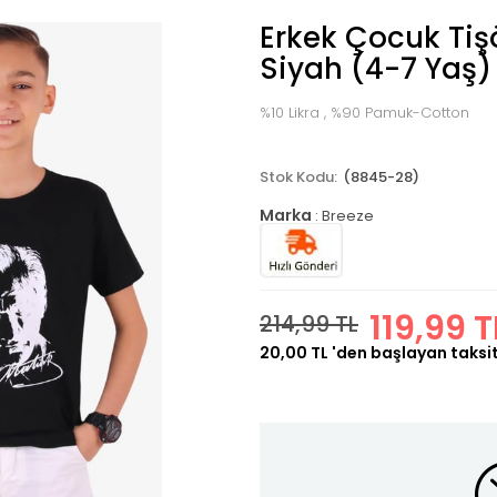
Erkek Çocuk Tişö
Siyah (4-7 Yaş)
%10 Likra , %90 Pamuk-Cotton
(8845-28)
Marka
:
Breeze
119,99 T
214,99 TL
20,00 TL
'den başlayan taksit