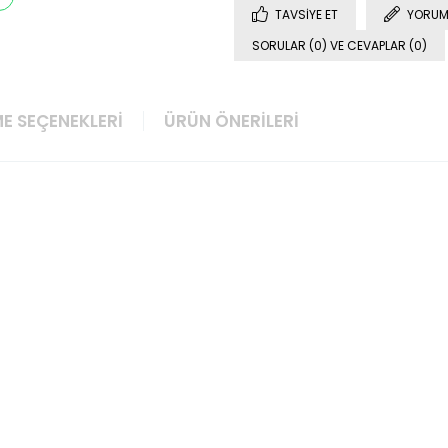
TAVSIYE ET
YORUM
SORULAR (0) VE CEVAPLAR (0)
E SEÇENEKLERI
ÜRÜN ÖNERILERI