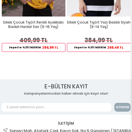
Erkek Çocuk Tişört Renkli Ayakkabı
Erkek Çocuk Tişört Yazı Baskılı Siyah
Baskılı Hardal Sarı (9-16 Yaş)
(8-14 Yaş)
409,99 TL
384,99 TL
286,99 TL
269,49 TL
Sepette %30 İNDİRİM
Sepette %30 İNDİRİM
E-BÜLTEN KAYIT
Kampanyalarımızdan haber almak için kayıt olun!
GÖNDER
İLETİŞİM
Sanayi Mah. Atatürk Cad. Kayın Sok. No:5 Güngören / İSTANBUL