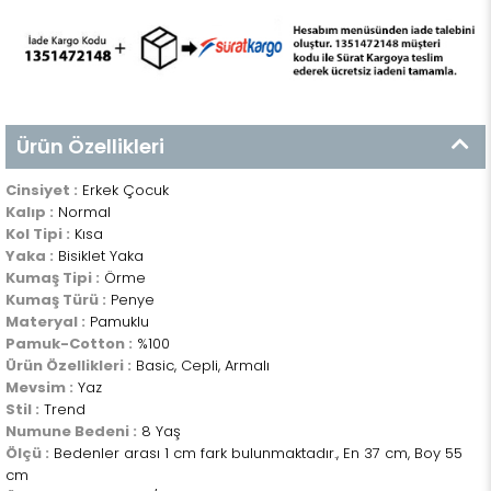
Ürün Özellikleri
Cinsiyet :
Erkek Çocuk
Kalıp :
Normal
Kol Tipi :
Kısa
Yaka :
Bisiklet Yaka
Kumaş Tipi :
Örme
Kumaş Türü :
Penye
Materyal :
Pamuklu
Pamuk-Cotton :
%100
Ürün Özellikleri :
Basic, Cepli, Armalı
Mevsim :
Yaz
Stil :
Trend
Numune Bedeni :
8 Yaş
Ölçü :
Bedenler arası 1 cm fark bulunmaktadır., En 37 cm, Boy 55
cm