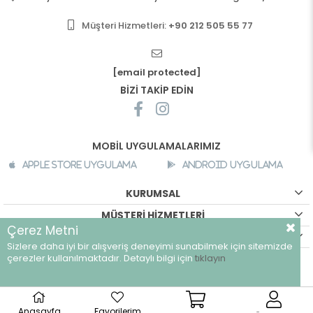
Müşteri Hizmetleri:
+90 212 505 55 77
[email protected]
BİZİ TAKİP EDİN
MOBİL UYGULAMALARIMIZ
Apple Store Uygulama
Android Uygulama
KURUMSAL
MÜŞTERİ HİZMETLERİ
Çerez Metni
ALIŞVERİŞ BİLGİLERİ
Sizlere daha iyi bir alışveriş deneyimi sunabilmek için sitemizde
©
breeze.com.tr - Tüm hakları saklıdır.
çerezler kullanılmaktadır. Detaylı bilgi için
tıklayın
Anasayfa
Favorilerim