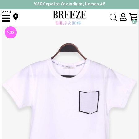
%30 Sepette Yaz İndirimi, Hemen Al!
İndirimlere ek %10 İndirimi Kap, Hemen Üye Ol!
Menu
Anasayfa
Erkek Çocuk
Üst Giyim
Tişört
Erkek Çocuk Tişört Basic Beyaz (10 Yaş)
0
%
33
İndirim