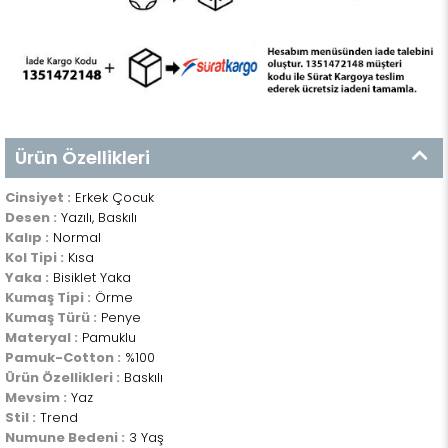
Ürün Özellikleri
Cinsiyet :
Erkek Çocuk
Desen :
Yazılı, Baskılı
Kalıp :
Normal
Kol Tipi :
Kısa
Yaka :
Bisiklet Yaka
Kumaş Tipi :
Örme
Kumaş Türü :
Penye
Materyal :
Pamuklu
Pamuk-Cotton :
%100
Ürün Özellikleri :
Baskılı
Mevsim :
Yaz
Stil :
Trend
Numune Bedeni :
3 Yaş