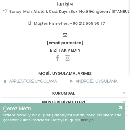
İLETİŞİM
Sanayi Mah. Atatürk Cad. Kayın Sok. No:5 Güngören / İSTANBUL
Müşteri Hizmetleri:
+90 212 505 55 77
[email protected]
BİZİ TAKİP EDİN
MOBİL UYGULAMALARIMIZ
Apple Store Uygulama
Android Uygulama
KURUMSAL
MÜŞTERİ HİZMETLERİ
Çerez Metni
ALIŞVERİŞ BİLGİLERİ
Sizlere daha iyi bir alışveriş deneyimi sunabilmek için sitemizde
©
breeze.com.tr - Tüm hakları saklıdır.
çerezler kullanılmaktadır. Detaylı bilgi için
tıklayın