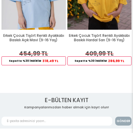
Erkek Çocuk Tişört Renkli Ayakkabı
Erkek Çocuk Tişört Renkli Ayakkabı
Baskılı Açık Mavi (9-16 Yaş)
Baskılı Hardal Sarı (9-16 Yaş)
454,99 TL
409,99 TL
318,49 TL
286,99 TL
Sepette %30 İNDİRİM
Sepette %30 İNDİRİM
E-BÜLTEN KAYIT
Kampanyalarımızdan haber almak için kayıt olun!
GÖNDER