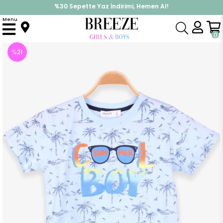
%30 Sepette Yaz İndirimi, Hemen Al!
İndirimlere ek %10 İndirimi Kap, Hemen Üye Ol!
Menu
Anasayfa
Erkek Çocuk
Üst Giyim
Tişört
Erkek Çocuk Tişört Baskılı Açık Mavi (4 Yaş)
0
%
21
İndirim