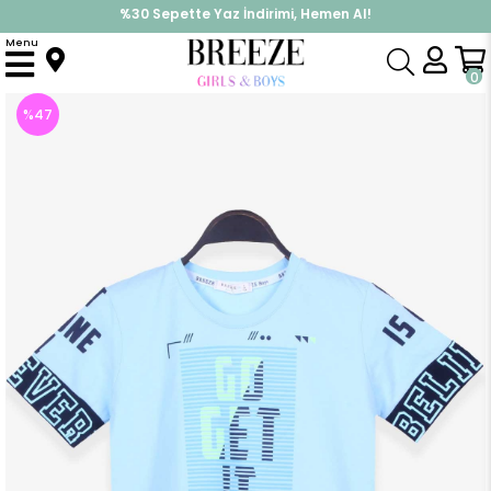
%30 Sepette Yaz İndirimi, Hemen Al!
İndirimlere ek %10 İndirimi Kap, Hemen Üye Ol!
Menu
Anasayfa
Erkek Çocuk
Üst Giyim
Tişört
Erkek Çocuk Tişört Baskılı Açık Mavi (11 Yaş)
0
%
47
İndirim