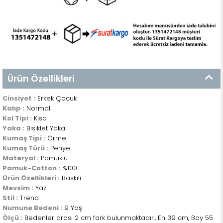
Ürün Özellikleri
Cinsiyet :
Erkek Çocuk
Kalıp :
Normal
Kol Tipi :
Kısa
Yaka :
Bisiklet Yaka
Kumaş Tipi :
Örme
Kumaş Türü :
Penye
Materyal :
Pamuklu
Pamuk-Cotton :
%100
Ürün Özellikleri :
Baskılı
Mevsim :
Yaz
Stil :
Trend
Numune Bedeni :
9 Yaş
Ölçü :
Bedenler arası 2 cm fark bulunmaktadır., En 39 cm, Boy 55