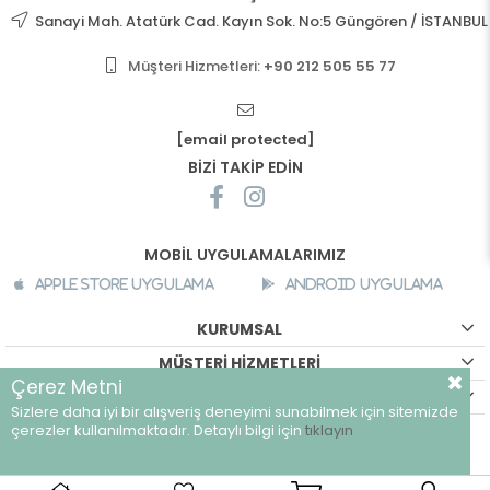
Sanayi Mah. Atatürk Cad. Kayın Sok. No:5 Güngören / İSTANBUL
Müşteri Hizmetleri:
+90 212 505 55 77
[email protected]
BİZİ TAKİP EDİN
MOBİL UYGULAMALARIMIZ
Apple Store Uygulama
Android Uygulama
KURUMSAL
MÜŞTERİ HİZMETLERİ
Çerez Metni
ALIŞVERİŞ BİLGİLERİ
Sizlere daha iyi bir alışveriş deneyimi sunabilmek için sitemizde
©
breeze.com.tr - Tüm hakları saklıdır.
çerezler kullanılmaktadır. Detaylı bilgi için
tıklayın