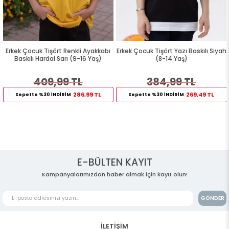
Erkek Çocuk Tişört Renkli Ayakkabı
Erkek Çocuk Tişört Yazı Baskılı Siyah
Baskılı Hardal Sarı (9-16 Yaş)
(8-14 Yaş)
409,99 TL
384,99 TL
286,99 TL
269,49 TL
Sepette %30 İNDİRİM
Sepette %30 İNDİRİM
E-BÜLTEN KAYIT
Kampanyalarımızdan haber almak için kayıt olun!
GÖNDER
İLETİŞİM