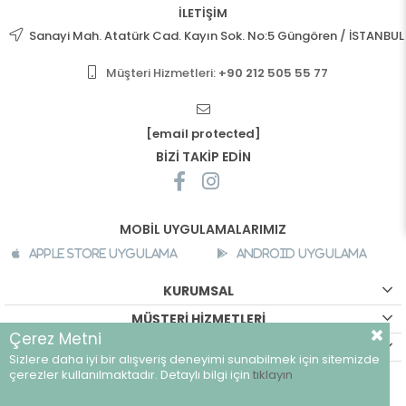
İLETİŞİM
Sanayi Mah. Atatürk Cad. Kayın Sok. No:5 Güngören / İSTANBUL
Müşteri Hizmetleri:
+90 212 505 55 77
[email protected]
BİZİ TAKİP EDİN
MOBİL UYGULAMALARIMIZ
Apple Store Uygulama
Android Uygulama
KURUMSAL
MÜŞTERİ HİZMETLERİ
Çerez Metni
ALIŞVERİŞ BİLGİLERİ
Sizlere daha iyi bir alışveriş deneyimi sunabilmek için sitemizde
©
breeze.com.tr - Tüm hakları saklıdır.
çerezler kullanılmaktadır. Detaylı bilgi için
tıklayın