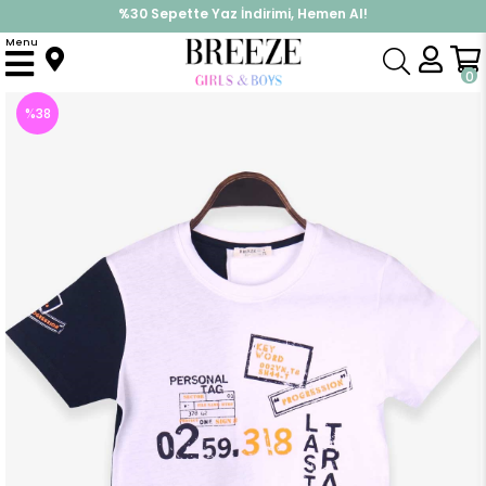
%30 Sepette Yaz İndirimi, Hemen Al!
İndirimlere ek %10 İndirimi Kap, Hemen Üye Ol!
Menu
Anasayfa
Erkek Çocuk
Üst Giyim
Tişört
Erkek Çocuk Tişört Baskılı Beyaz (8-10 Yaş)
0
%
38
İndirim