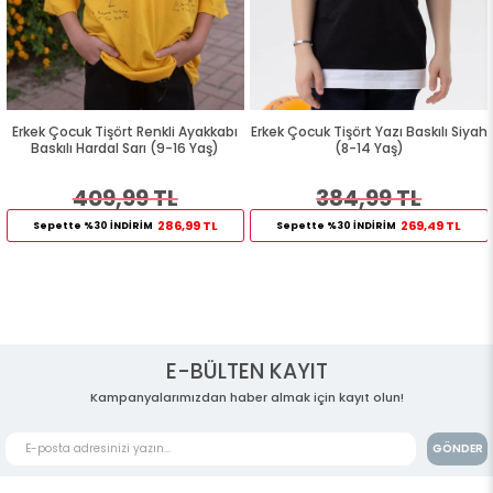
Erkek Çocuk Tişört Renkli Ayakkabı
Erkek Çocuk Tişört Yazı Baskılı Siyah
Baskılı Hardal Sarı (9-16 Yaş)
(8-14 Yaş)
409,99 TL
384,99 TL
286,99 TL
269,49 TL
Sepette %30 İNDİRİM
Sepette %30 İNDİRİM
E-BÜLTEN KAYIT
Kampanyalarımızdan haber almak için kayıt olun!
GÖNDER