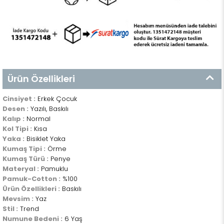
Ürün Özellikleri
Cinsiyet :
Erkek Çocuk
Desen :
Yazılı, Baskılı
Kalıp :
Normal
Kol Tipi :
Kısa
Yaka :
Bisiklet Yaka
Kumaş Tipi :
Örme
Kumaş Türü :
Penye
Materyal :
Pamuklu
Pamuk-Cotton :
%100
Ürün Özellikleri :
Baskılı
Mevsim :
Yaz
Stil :
Trend
Numune Bedeni :
6 Yaş