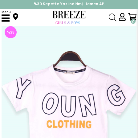
%30 Sepette Yaz İndirimi, Hemen Al!
İndirimlere ek %10 İndirimi Kap, Hemen Üye Ol!
Menu
Anasayfa
Erkek Çocuk
Üst Giyim
Tişört
Erkek Çocuk Tişört Baskılı Ekru (8 Yaş)
0
%
38
İndirim