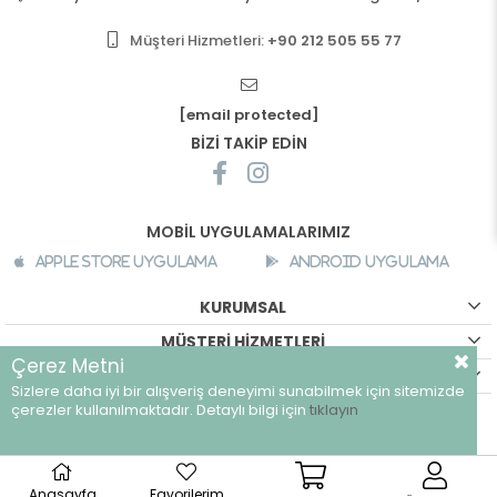
Müşteri Hizmetleri:
+90 212 505 55 77
[email protected]
BİZİ TAKİP EDİN
MOBİL UYGULAMALARIMIZ
Apple Store Uygulama
Android Uygulama
KURUMSAL
MÜŞTERİ HİZMETLERİ
Çerez Metni
ALIŞVERİŞ BİLGİLERİ
Sizlere daha iyi bir alışveriş deneyimi sunabilmek için sitemizde
©
breeze.com.tr - Tüm hakları saklıdır.
çerezler kullanılmaktadır. Detaylı bilgi için
tıklayın
Anasayfa
Favorilerim