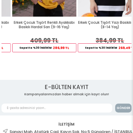
Erkek Çocuk Tişört Renkli Ayakkabı
Erkek Çocuk Tişört Yazı Baskılı Siyah
Baskılı Hardal Sarı (9-16 Yaş)
(8-14 Yaş)
409,99 TL
384,99 TL
286,99 TL
269,49 TL
Sepette %30 İNDİRİM
Sepette %30 İNDİRİM
E-BÜLTEN KAYIT
Kampanyalarımızdan haber almak için kayıt olun!
GÖNDER
İLETİŞİM
Sanayi Mah. Atatürk Cad. Kayın Sok. No:5 Güngören / İSTANBUL