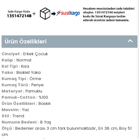
Ürün Özellikleri
Cinsiyet :
Erkek Çocuk
Kalıp :
Normal
Kol Tipi :
Kısa
Yaka :
Bisiklet Yaka
Kumaş Tipi :
Örme
Kumaş Türü :
Penye
Materyal :
Pamuklu
Pamuk-Cotton :
%100
Ürün Özellikleri :
Baskılı
Mevsim :
Yaz
Stil :
Trend
Numune Bedeni :
8 Yaş
Ölçü :
Bedenler arası 3 cm fark bulunmaktadır., En 38 cm, Boy 51
cm