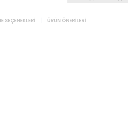
E SEÇENEKLERI
ÜRÜN ÖNERILERI