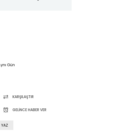
ynı Gün
KARŞILAŞTIR
GELINCE HABER VER
 YAZ