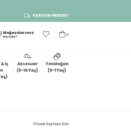
KARGOM NEREDE?
Mağazalarımız
0
Nerede?
& İç
Aksesuar
Yenidoğan
im
(0-14 Yaş)
(0-1 Yaş)
Yaş)
Önceki Sayfaya Dön