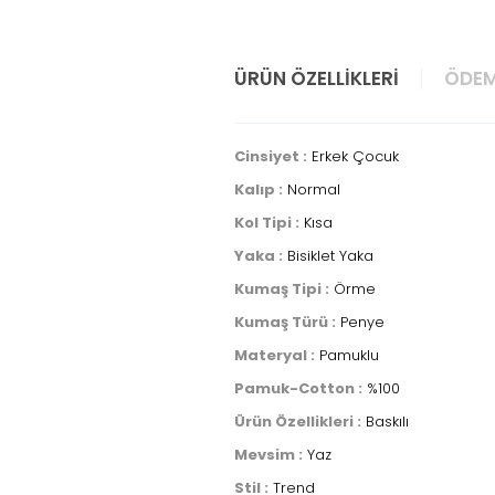
ÜRÜN ÖZELLIKLERI
ÖDEM
Cinsiyet :
Erkek Çocuk
Kalıp :
Normal
Kol Tipi :
Kısa
Yaka :
Bisiklet Yaka
Kumaş Tipi :
Örme
Kumaş Türü :
Penye
Materyal :
Pamuklu
Pamuk-Cotton :
%100
Ürün Özellikleri :
Baskılı
Mevsim :
Yaz
Stil :
Trend