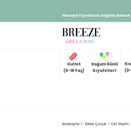
Hesaplı Fiyatlarla Sağlıklı Bebek
Kı
Outlet
Doğum Günü
(0-
(0-16 Yaş)
Kıyafetleri
Anasayfa
Erkek Çocuk
Üst Giyim