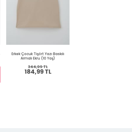
h
Erkek Çocuk Tişört Yazı Baskılı
Erkek Çocuk Tişört Renkli Ayakk
Armalı Ekru (10 Yaş)
Baskılı Siyah (9 Yaş)
344,99 TL
409,99 TL
184,99 TL
219,99 TL