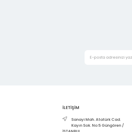
İLETİŞİM
Sanayi Mah. Atatürk Cad.
Kayın Sok. No:5 Güngören /
İSTANBUL