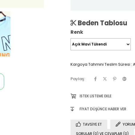
Beden Tablosu
Renk
Kargoya Tahmini Teslim Süresi
:
A
Paylaş:
İSTEK LISTEME EKLE
FIYAT DÜŞÜNCE HABER VER
TAVSIYE ET
YORUM
SORULAR (0) VE CEVAPLAR (0)