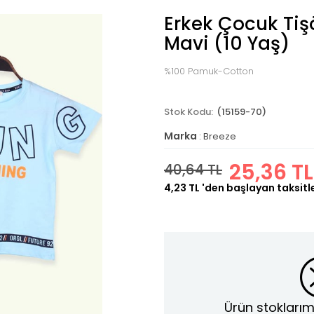
Erkek Çocuk Tişö
Mavi (10 Yaş)
%100 Pamuk-Cotton
(15159-70)
Marka
:
Breeze
25,36 TL
40,64 TL
4,23 TL
'den başlayan taksitl
Ürün stoklarım