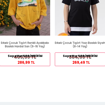
Erkek Çocuk Tişört Renkli Ayakkabı
Erkek Çocuk Tişört Yazı Baskılı Siya
Baskılı Hardal Sarı (9-16 Yaş)
(8-14 Yaş)
Sepette %30 İNDİRİM
409,99 TL
Sepette %30 İNDİRİM
384,99 TL
286,99 TL
269,49 TL