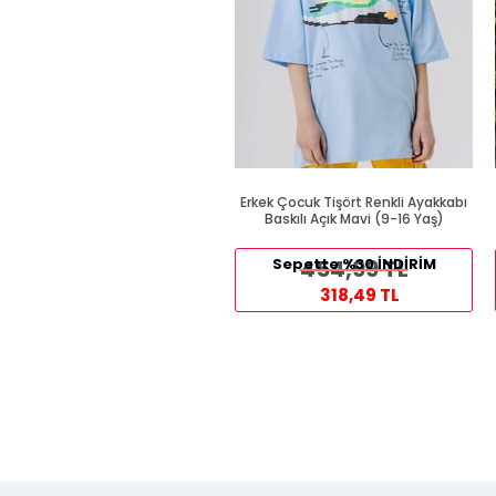
Erkek Çocuk Tişört Renkli Ayakkabı
Baskılı Açık Mavi (9-16 Yaş)
Sepette %30 İNDİRİM
454,99 TL
318,49 TL