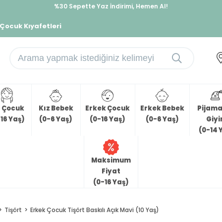
%30 Sepette Yaz İndirimi, Hemen Al!
İndirimlere ek %10 İndirimi Kap, Hemen Üye Ol!
 Çocuk Kıyafetleri
z Çocuk
Kız Bebek
Erkek Çocuk
Erkek Bebek
Pijama 
16 Yaş)
(0-6 Yaş)
(0-16 Yaş)
(0-6 Yaş)
Giy
(0-14 
Maksimum
Fiyat
(0-16 Yaş)
Tişört
Erkek Çocuk Tişört Baskılı Açık Mavi (10 Yaş)