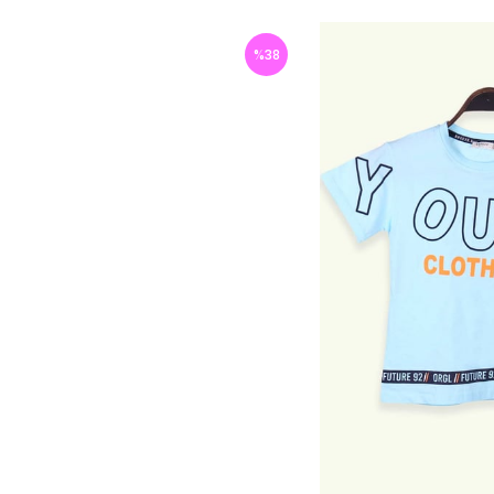
%
38
İndirim