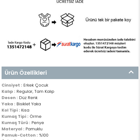
Ürün Özellikleri
Cinsiyet :
Erkek Çocuk
Kalıp :
Regular, Tam Kalıp
Desen :
Düz Renk
Yaka :
Bisiklet Yaka
Kol Tipi :
Kısa
Kumaş Tipi :
Örme
Kumaş Türü :
Penye
Materyal :
Pamuklu
Pamuk-Cotton :
%100