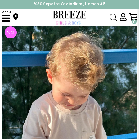
%30 Sepette Yaz İndirimi, Hemen Al!
İndirimlere ek %10 İndirimi Kap, Hemen Üye Ol!
Menu
Anasayfa
Erkek Çocuk
Üst Giyim
Tişört
Erkek Çocuk Tişört Cool Yazı Armalı Cepli Bej (1.5-4 Yaş)
0
%
41
İndirim