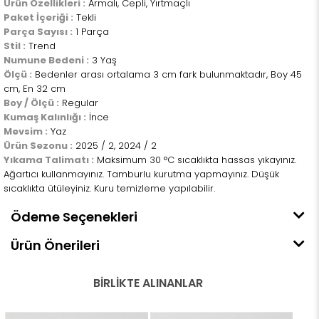
Ürün Özellikleri :
Armalı, Cepli, Yırtmaçlı
Paket İçeriği :
Tekli
Parça Sayısı :
1 Parça
Stil :
Trend
Numune Bedeni :
3 Yaş
Ölçü :
Bedenler arası ortalama 3 cm fark bulunmaktadır, Boy 45
cm, En 32 cm
Boy / Ölçü :
Regular
Kumaş Kalınlığı :
İnce
Mevsim :
Yaz
Ürün Sezonu :
2025 / 2, 2024 / 2
Yıkama Talimatı :
Maksimum 30 °C sıcaklıkta hassas yıkayınız.
Ağartıcı kullanmayınız. Tamburlu kurutma yapmayınız. Düşük
sıcaklıkta ütüleyiniz. Kuru temizleme yapılabilir.
Ödeme Seçenekleri
Ürün Önerileri