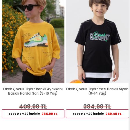
Erkek Çocuk Tişört Renkli Ayakkabı
Erkek Çocuk Tişört Yazı Baskılı Siyah
Baskılı Hardal Sarı (9-16 Yaş)
(8-14 Yaş)
409,99 TL
384,99 TL
286,99 TL
269,49 TL
Sepette %30 İNDİRİM
Sepette %30 İNDİRİM